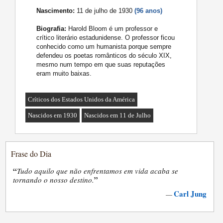
Nascimento:
11 de julho de 1930
(96 anos)
Biografia:
Harold Bloom é um professor e
crítico literário estadunidense. O professor ficou
conhecido como um humanista porque sempre
defendeu os poetas românticos do século XIX,
mesmo num tempo em que suas reputações
eram muito baixas.
Críticos dos Estados Unidos da América
Nascidos em 1930
Nascidos em 11 de Julho
Frase do Dia
“
Tudo aquilo que não enfrentamos em vida acaba se
”
tornando o nosso destino.
Carl Jung
—