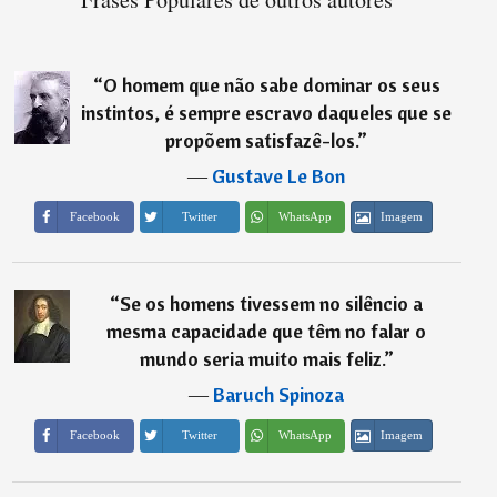
“
O homem que não sabe dominar os seus
instintos, é sempre escravo daqueles que se
propõem satisfazê-los.
”
―
Gustave Le Bon
Imagem
Facebook
Twitter
WhatsApp
“
Se os homens tivessem no silêncio a
mesma capacidade que têm no falar o
mundo seria muito mais feliz.
”
―
Baruch Spinoza
Imagem
Facebook
Twitter
WhatsApp