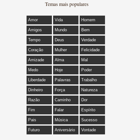
Temas mais populares
Amor
Vida
Homem
Amigos
Mundo
Bem
Tempo
Deus
Verdade
Coração
Mulher
Felicidade
Amizade
Alma
Mal
Medo
Hoje
Poder
Liberdade
Palavras
Trabalho
Dinheiro
Força
Natureza
Razão
Caminho
Dor
Fim
Falar
Espírito
Pais
Música
Sucesso
Futuro
Aniversário
Vontade