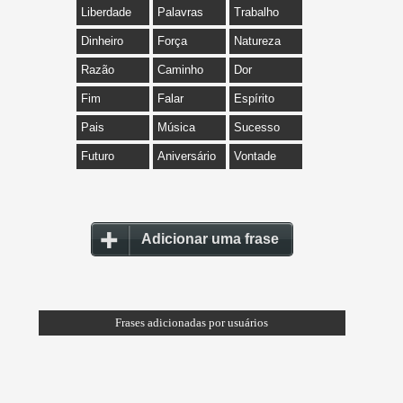
Liberdade
Palavras
Trabalho
Dinheiro
Força
Natureza
Razão
Caminho
Dor
Fim
Falar
Espírito
Pais
Música
Sucesso
Futuro
Aniversário
Vontade
Adicionar uma frase
Frases adicionadas por usuários