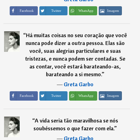
Imagem
Facebook
Twitter
WhatsApp
“
Há muitas coisas no seu coração que você
nunca pode dizer a outra pessoa. Elas são
você, suas alegrias particulares e suas
tristezas, e nunca podem ser contadas. Se
as contar, você estará barateando-as,
barateando a si mesmo.
”
―
Greta Garbo
Imagem
Facebook
Twitter
WhatsApp
“
A vida seria tão maravilhosa se nós
soubéssemos o que fazer com ela.
”
―
Greta Garbo