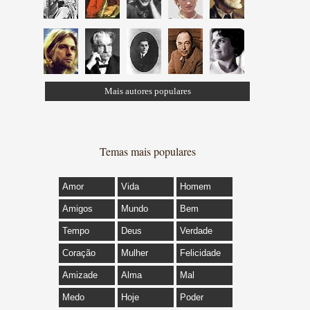
Mais autores populares
Temas mais populares
Amor
Vida
Homem
Amigos
Mundo
Bem
Tempo
Deus
Verdade
Coração
Mulher
Felicidade
Amizade
Alma
Mal
Medo
Hoje
Poder