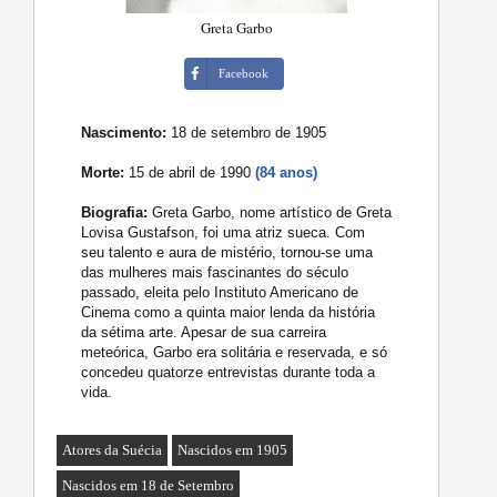
Greta Garbo
Facebook
Nascimento:
18 de setembro de 1905
Morte:
15 de abril de 1990
(84 anos)
Biografia:
Greta Garbo, nome artístico de Greta
Lovisa Gustafson, foi uma atriz sueca. Com
seu talento e aura de mistério, tornou-se uma
das mulheres mais fascinantes do século
passado, eleita pelo Instituto Americano de
Cinema como a quinta maior lenda da história
da sétima arte. Apesar de sua carreira
meteórica, Garbo era solitária e reservada, e só
concedeu quatorze entrevistas durante toda a
vida.
Atores da Suécia
Nascidos em 1905
Nascidos em 18 de Setembro