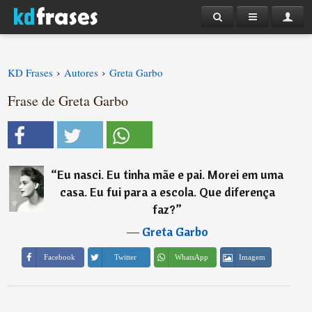
›
›
KD Frases
Autores
Greta Garbo
Frase de Greta Garbo
“
Eu nasci. Eu tinha mãe e pai. Morei em uma
casa. Eu fui para a escola. Que diferença
faz?
”
―
Greta Garbo
Imagem
Facebook
Twitter
WhatsApp