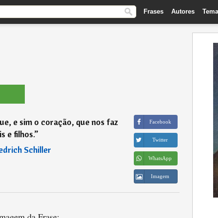
Frases
Autores
Tema
ue, e sim o coração, que nos faz
Facebook
is e filhos.
”
Twitter
edrich Schiller
WhatsApp
Imagem
magem da Frase: