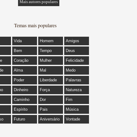
Mais autores populares
Temas mais populares
Vida
Homem
Amigos
Bem
Tempo
Deus
de
Coração
Mulher
Felicidade
de
Alma
Mal
Medo
Poder
Liberdade
Palavras
ho
Dinheiro
Força
Natureza
Caminho
Dor
Fim
Espírito
Pais
Música
so
Futuro
Aniversário
Vontade