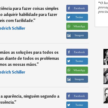
“
O ho
provaç
iência para fazer coisas simples
Facebook
precis
o adquirir habilidade para fazer
Twitter
ceis com facilidade.
”
WhatsApp
edrich Schiller
Imagem
mãos as soluções para todos os
Facebook
s diante de todos os problemas
Twitter
mos as nossas mãos.
”
WhatsApp
edrich Schiller
Imagem
a aparência, ninguém segundo a
Facebook
ssência.
”
Twitter