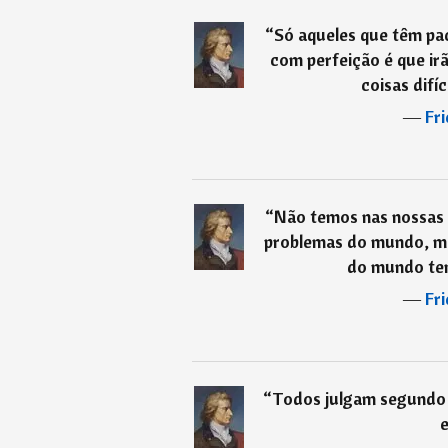
“
Só aqueles que têm pac
com perfeição é que irã
coisas difí
―
Fri
“
Não temos nas nossas 
problemas do mundo, ma
do mundo te
―
Fri
“
Todos julgam segundo 
e