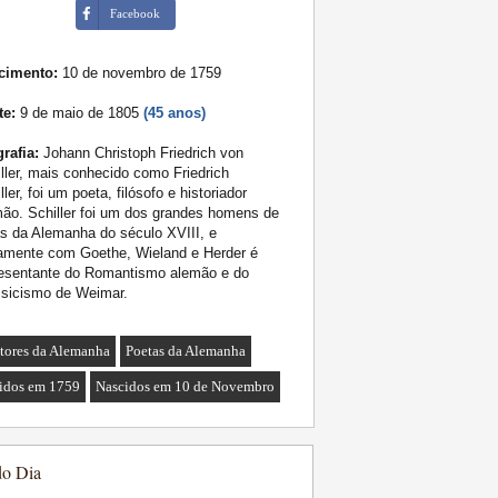
Facebook
cimento:
10 de novembro de 1759
te:
9 de maio de 1805
(45 anos)
rafia:
Johann Christoph Friedrich von
ller, mais conhecido como Friedrich
ller, foi um poeta, filósofo e historiador
ão. Schiller foi um dos grandes homens de
as da Alemanha do século XVIII, e
tamente com Goethe, Wieland e Herder é
resentante do Romantismo alemão e do
ssicismo de Weimar.
itores da Alemanha
Poetas da Alemanha
idos em 1759
Nascidos em 10 de Novembro
do Dia