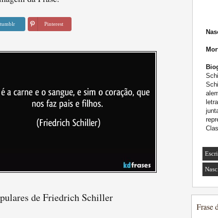
tumblr
Pinterest
Nas
Mor
Biog
Schi
Schi
alem
letr
jun
rep
Cla
Escr
Nasc
pulares de Friedrich Schiller
Frase 