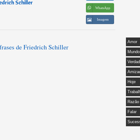
edrich Schiller
WhatsApp
Imagem
Amor
frases de Friedrich Schiller
Mundo
Verda
Amiza
Hoje
Trabal
Razão
Falar
Suces