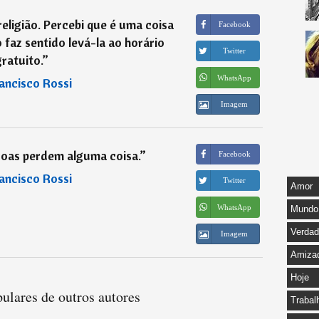
religião. Percebi que é uma coisa
Facebook
 faz sentido levá-la ao horário
Twitter
ratuito.
”
WhatsApp
ancisco Rossi
Imagem
soas perdem alguma coisa.
”
Facebook
ancisco Rossi
Twitter
Amor
WhatsApp
Mundo
Verda
Imagem
Amiza
Hoje
ulares de outros autores
Trabal