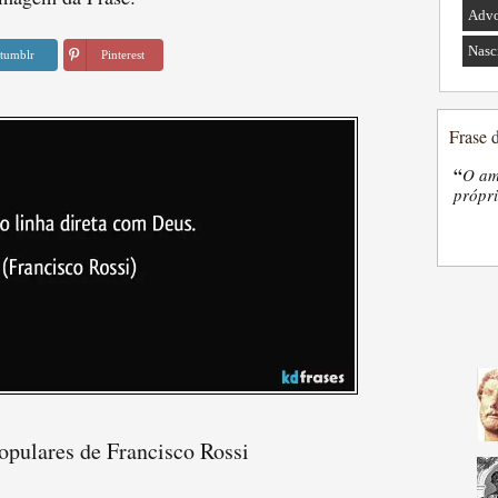
Advo
Nasc
tumblr
Pinterest
Frase 
“
O am
própri
opulares de Francisco Rossi