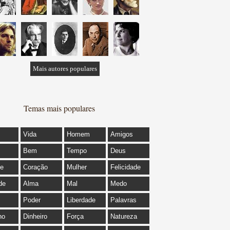
Mais autores populares
Temas mais populares
Vida
Homem
Amigos
Bem
Tempo
Deus
de
Coração
Mulher
Felicidade
de
Alma
Mal
Medo
Poder
Liberdade
Palavras
ho
Dinheiro
Força
Natureza