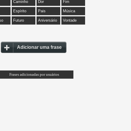
Caminho
Dor
Fim
Espírito
Pais
Música
so
Futuro
Aniversário
Vontade
Adicionar uma frase
Frases adicionadas por usuários