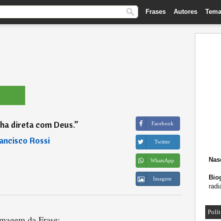
Frases
Autores
Tema
nha direta com Deus.
”
Facebook
ancisco Rossi
Twitter
Nas
WhatsApp
Biog
Imagem
radi
Polít
magem da Frase: