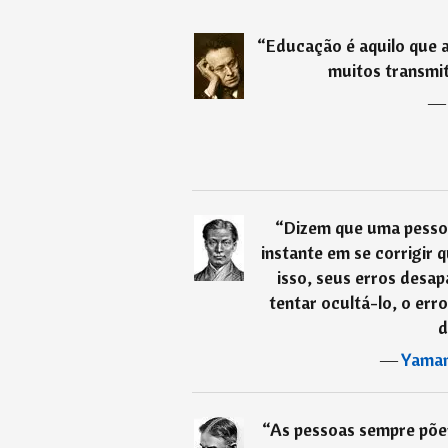
“
Educação é aquilo que a
muitos transmi
“
Dizem que uma pesso
instante em se corrigir
isso, seus erros desa
tentar ocultá-lo, o err
d
―
Yama
“
As pessoas sempre põem