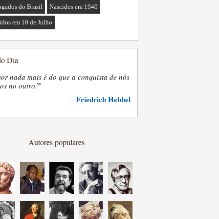
gados do Brasil
Nascidos em 1940
idos em 10 de Julho
do Dia
or nada mais é do que a conquista de nós
”
os no outro.
Friedrich Hebbel
—
Autores populares