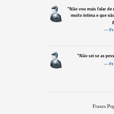
“
Não vou mais falar de 
muito íntima e que não
g
―
Fr
“
Não sei se as pes
―
Fr
Frases Pop