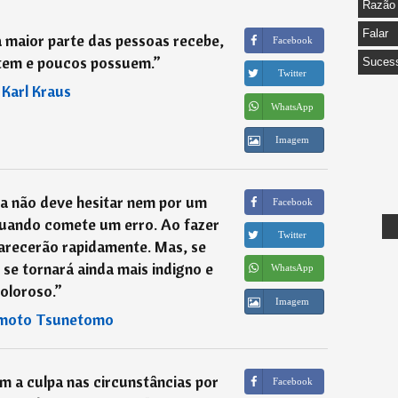
Razão
Falar
 maior parte das pessoas recebe,
Facebook
tem e poucos possuem.
”
Suces
Twitter
―
Karl Kraus
WhatsApp
Imagem
a não deve hesitar nem por um
Facebook
 quando comete um erro. Ao fazer
Twitter
parecerão rapidamente. Mas, se
o se tornará ainda mais indigno e
WhatsApp
oloroso.
”
Imagem
moto Tsunetomo
 a culpa nas circunstâncias por
Facebook