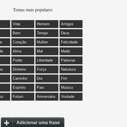
Temas mais populares
Vida
Homem
Amigos
Bem
Tempo
Deus
de
Coração
Mulher
Felicidade
de
Alma
Mal
Medo
Poder
Liberdade
Palavras
ho
Dinheiro
Força
Natureza
Caminho
Dor
Fim
Espírito
Pais
Música
so
Futuro
Aniversário
Vontade
Adicionar uma frase