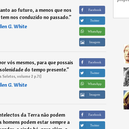
anto ao futuro, a menos que nos
Facebook
em nos conduzido no passado.
”
Twitter
llen G. White
WhatsApp
Imagem
 por vós mesmos, para que possais
Facebook
 solenidade do tempo presente.
”
Twitter
Seletos, volume 2 p.71]
llen G. White
WhatsApp
Imagem
ntelectos da Terra não podem
Facebook
s homens podem estar sempre a
Twitter