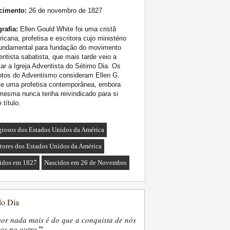
cimento:
26 de novembro de 1827
rafia:
Ellen Gould White foi uma cristã
icana, profetisa e escritora cujo ministério
fundamental para fundação do movimento
ntista sabatista, que mais tarde veio a
ar a Igreja Adventista do Sétimo Dia. Os
ptos do Adventismo consideram Ellen G.
te uma profetisa contemporânea, embora
mesma nunca tenha reivindicado para si
 título.
giosos dos Estados Unidos da América
itores dos Estados Unidos da América
idos em 1827
Nascidos em 26 de Novembro
do Dia
or nada mais é do que a conquista de nós
”
os no outro.