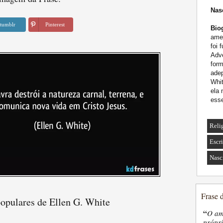
Nas
tumblr
Pinterest
Biog
amer
foi 
Adve
form
ade
Whi
ela 
esse
Reli
Escr
Nasc
Frase 
populares de Ellen G. White
“
O am
própri