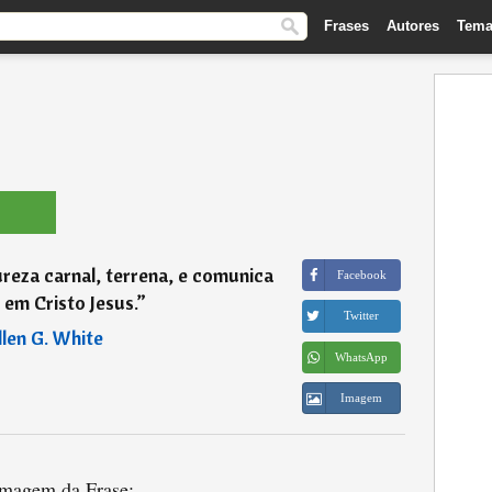
Frases
Autores
Tema
ureza carnal, terrena, e comunica
Facebook
 em Cristo Jesus.
”
Twitter
llen G. White
WhatsApp
Imagem
magem da Frase: