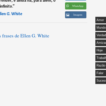
ender, e ainda há, para além, o
infinito.
”
WhatsApp
llen G. White
Imagem
Amor
Mundo
s frases de Ellen G. White
Verda
Amiza
Hoje
Trabal
Razão
Falar
Suces