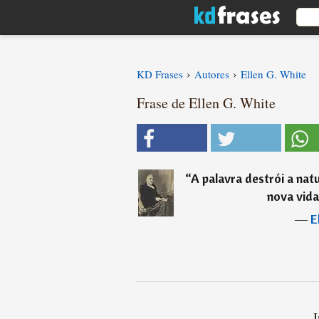
›
›
KD Frases
Autores
Ellen G. White
Frase de Ellen G. White
“
A palavra destrói a nat
nova vida
―
E
I