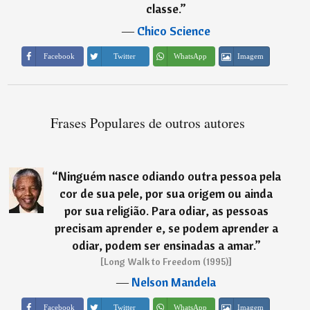
classe.
”
―
Chico Science
Imagem
Facebook
Twitter
WhatsApp
Frases Populares de outros autores
“
Ninguém nasce odiando outra pessoa pela
cor de sua pele, por sua origem ou ainda
por sua religião. Para odiar, as pessoas
precisam aprender e, se podem aprender a
odiar, podem ser ensinadas a amar.
”
[Long Walk to Freedom (1995)]
―
Nelson Mandela
Imagem
Facebook
Twitter
WhatsApp