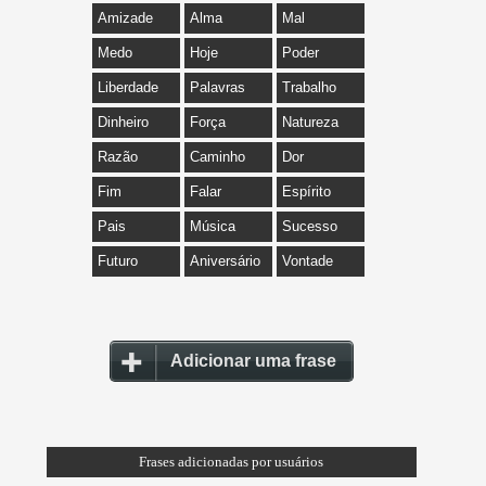
Amizade
Alma
Mal
Medo
Hoje
Poder
Liberdade
Palavras
Trabalho
Dinheiro
Força
Natureza
Razão
Caminho
Dor
Fim
Falar
Espírito
Pais
Música
Sucesso
Futuro
Aniversário
Vontade
Adicionar uma frase
Frases adicionadas por usuários