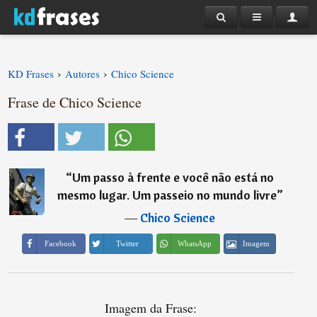
›
›
KD Frases
Autores
Chico Science
Frase de Chico Science
“
Um passo à frente e você não está no
mesmo lugar. Um passeio no mundo livre
”
―
Chico Science
Imagem
Facebook
Twitter
WhatsApp
Imagem da Frase: