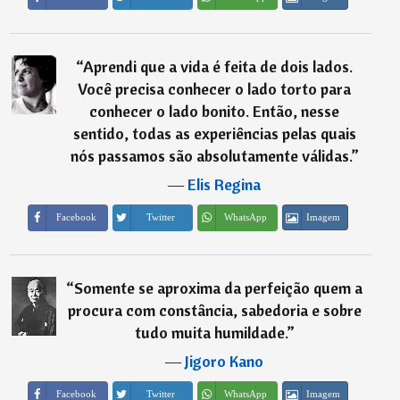
“
Aprendi que a vida é feita de dois lados.
Você precisa conhecer o lado torto para
conhecer o lado bonito. Então, nesse
sentido, todas as experiências pelas quais
nós passamos são absolutamente válidas.
”
―
Elis Regina
Imagem
Facebook
Twitter
WhatsApp
“
Somente se aproxima da perfeição quem a
procura com constância, sabedoria e sobre
tudo muita humildade.
”
―
Jigoro Kano
Imagem
Facebook
Twitter
WhatsApp