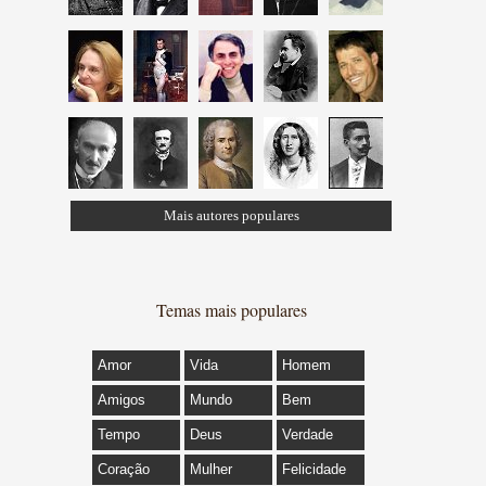
Mais autores populares
Temas mais populares
Amor
Vida
Homem
Amigos
Mundo
Bem
Tempo
Deus
Verdade
Coração
Mulher
Felicidade