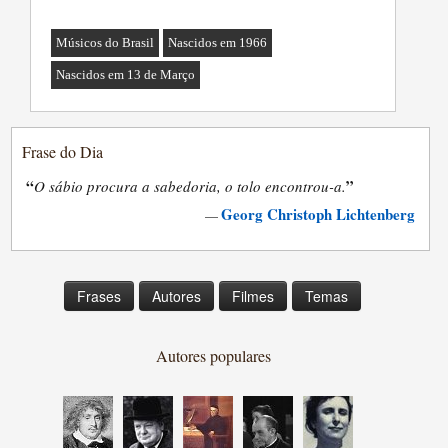
Músicos do Brasil
Nascidos em 1966
Nascidos em 13 de Março
Frase do Dia
“
”
O sábio procura a sabedoria, o tolo encontrou-a.
Georg Christoph Lichtenberg
—
Frases
Autores
Filmes
Temas
Autores populares