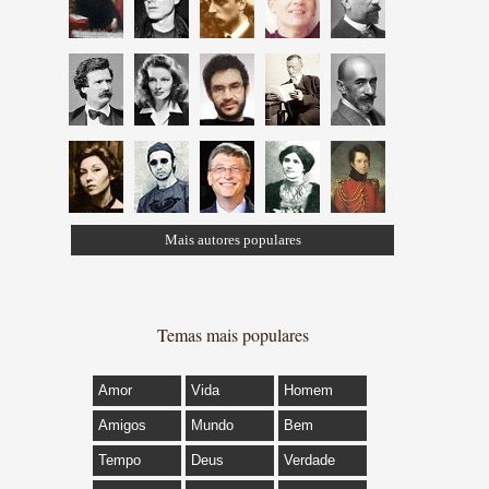
Mais autores populares
Temas mais populares
Amor
Vida
Homem
Amigos
Mundo
Bem
Tempo
Deus
Verdade