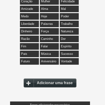
Coração
Mulher
Felicidade
Amizade
Alma
Mal
Medo
Hoje
Poder
Liberdade
Palavras
Trabalho
Dinheiro
Força
Natureza
Razão
Caminho
Dor
Fim
Falar
Espírito
Pais
Música
Sucesso
Futuro
Aniversário
Vontade
Adicionar uma frase
Frases adicionadas por usuários