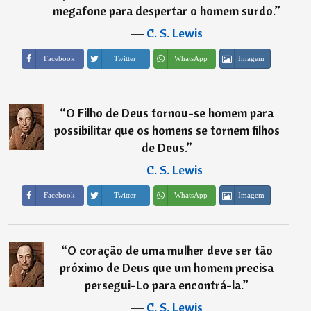
megafone para despertar o homem surdo.
”
―
C. S. Lewis
Imagem
Facebook
Twitter
WhatsApp
“
O Filho de Deus tornou-se homem para
possibilitar que os homens se tornem filhos
de Deus.
”
―
C. S. Lewis
Imagem
Facebook
Twitter
WhatsApp
“
O coração de uma mulher deve ser tão
próximo de Deus que um homem precisa
persegui-Lo para encontrá-la.
”
―
C. S. Lewis