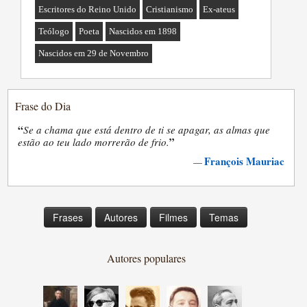
Escritores do Reino Unido
Cristianismo
Ex-ateus
Teólogo
Poeta
Nascidos em 1898
Nascidos em 29 de Novembro
Frase do Dia
“
Se a chama que está dentro de ti se apagar, as almas que
”
estão ao teu lado morrerão de frio.
François Mauriac
—
Frases
Autores
Filmes
Temas
Autores populares