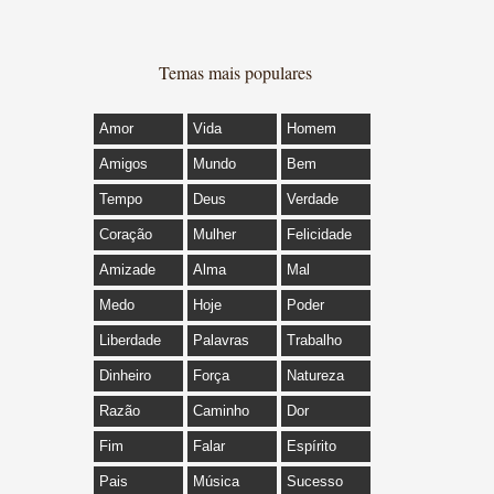
Temas mais populares
Amor
Vida
Homem
Amigos
Mundo
Bem
Tempo
Deus
Verdade
Coração
Mulher
Felicidade
Amizade
Alma
Mal
Medo
Hoje
Poder
Liberdade
Palavras
Trabalho
Dinheiro
Força
Natureza
Razão
Caminho
Dor
Fim
Falar
Espírito
Pais
Música
Sucesso