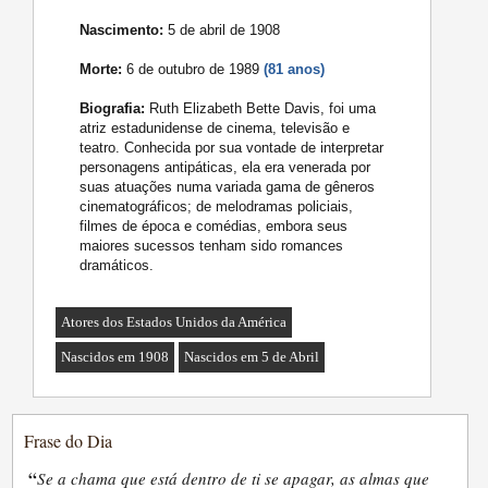
Nascimento:
5 de abril de 1908
Morte:
6 de outubro de 1989
(81 anos)
Biografia:
Ruth Elizabeth Bette Davis, foi uma
atriz estadunidense de cinema, televisão e
teatro. Conhecida por sua vontade de interpretar
personagens antipáticas, ela era venerada por
suas atuações numa variada gama de gêneros
cinematográficos; de melodramas policiais,
filmes de época e comédias, embora seus
maiores sucessos tenham sido romances
dramáticos.
Atores dos Estados Unidos da América
Nascidos em 1908
Nascidos em 5 de Abril
Frase do Dia
“
Se a chama que está dentro de ti se apagar, as almas que