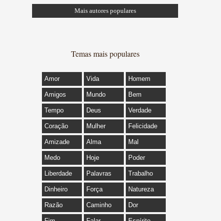
Mais autores populares
Temas mais populares
Amor
Vida
Homem
Amigos
Mundo
Bem
Tempo
Deus
Verdade
Coração
Mulher
Felicidade
Amizade
Alma
Mal
Medo
Hoje
Poder
Liberdade
Palavras
Trabalho
Dinheiro
Força
Natureza
Razão
Caminho
Dor
Fim
Falar
Espírito