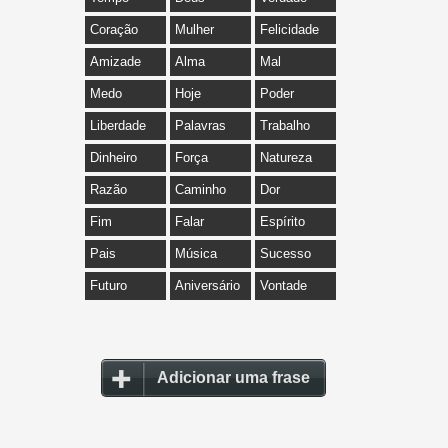
Coração
Mulher
Felicidade
Amizade
Alma
Mal
Medo
Hoje
Poder
Liberdade
Palavras
Trabalho
Dinheiro
Força
Natureza
Razão
Caminho
Dor
Fim
Falar
Espírito
Pais
Música
Sucesso
Futuro
Aniversário
Vontade
Adicionar uma frase