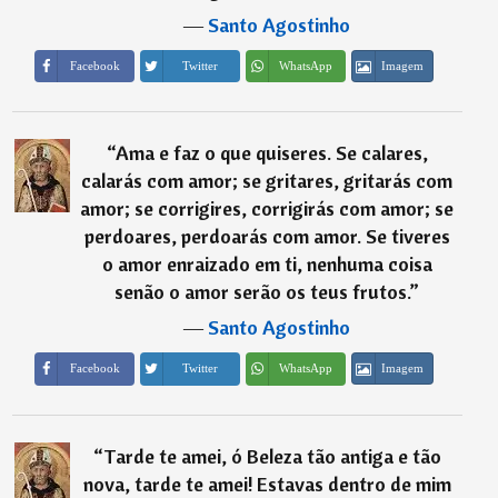
―
Santo Agostinho
Imagem
Facebook
Twitter
WhatsApp
“
Ama e faz o que quiseres. Se calares,
calarás com amor; se gritares, gritarás com
amor; se corrigires, corrigirás com amor; se
perdoares, perdoarás com amor. Se tiveres
o amor enraizado em ti, nenhuma coisa
senão o amor serão os teus frutos.
”
―
Santo Agostinho
Imagem
Facebook
Twitter
WhatsApp
“
Tarde te amei, ó Beleza tão antiga e tão
nova, tarde te amei! Estavas dentro de mim