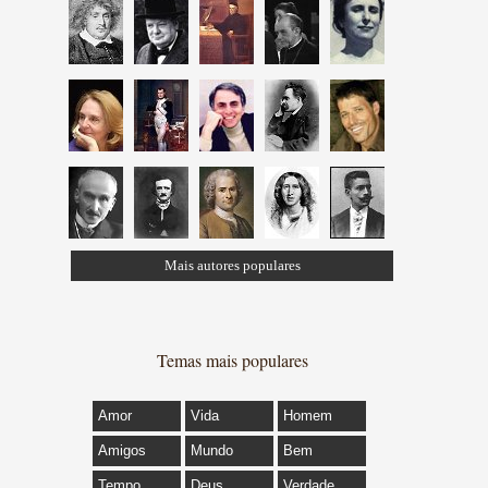
Mais autores populares
Temas mais populares
Amor
Vida
Homem
Amigos
Mundo
Bem
Tempo
Deus
Verdade