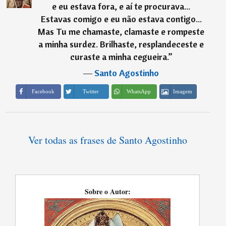
e eu estava fora, e aí te procurava...
Estavas comigo e eu não estava contigo...
Mas Tu me chamaste, clamaste e rompeste
a minha surdez. Brilhaste, resplandeceste e
curaste a minha cegueira.
”
―
Santo Agostinho
Imagem
Facebook
Twitter
WhatsApp
Ver todas as frases de Santo Agostinho
Sobre o Autor: