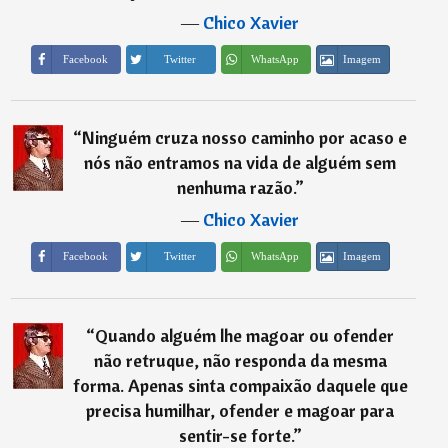
―
Chico Xavier
Imagem
Facebook
Twitter
WhatsApp
“
Ninguém cruza nosso caminho por acaso e
nós não entramos na vida de alguém sem
nenhuma razão.
”
―
Chico Xavier
Imagem
Facebook
Twitter
WhatsApp
“
Quando alguém lhe magoar ou ofender
não retruque, não responda da mesma
forma. Apenas sinta compaixão daquele que
precisa humilhar, ofender e magoar para
sentir-se forte.
”