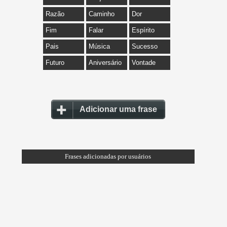
Razão
Caminho
Dor
Fim
Falar
Espírito
Pais
Música
Sucesso
Futuro
Aniversário
Vontade
Adicionar uma frase
Frases adicionadas por usuários