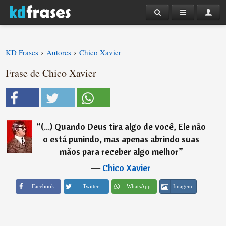
›
›
KD Frases
Autores
Chico Xavier
Frase de Chico Xavier
“
(...) Quando Deus tira algo de você, Ele não
o está punindo, mas apenas abrindo suas
mãos para receber algo melhor
”
―
Chico Xavier
Imagem
Facebook
Twitter
WhatsApp