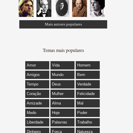
Mais autores populares
Temas mais populares
Amor
Vida
Homem
Amigos
Mundo
Bem
Tempo
Deus
Verdade
Coração
Mulher
Felicidade
Amizade
Alma
Mal
Medo
Hoje
Poder
Liberdade
Palavras
Trabalho
Dinheiro
Força
Natureza