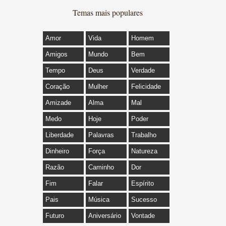
Temas mais populares
Amor
Vida
Homem
Amigos
Mundo
Bem
Tempo
Deus
Verdade
Coração
Mulher
Felicidade
Amizade
Alma
Mal
Medo
Hoje
Poder
Liberdade
Palavras
Trabalho
Dinheiro
Força
Natureza
Razão
Caminho
Dor
Fim
Falar
Espírito
Pais
Música
Sucesso
Futuro
Aniversário
Vontade