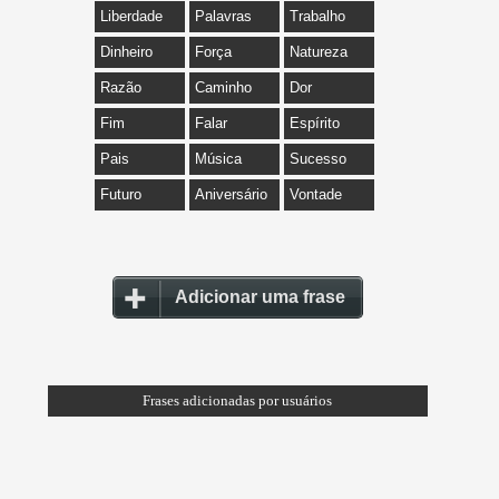
Liberdade
Palavras
Trabalho
Dinheiro
Força
Natureza
Razão
Caminho
Dor
Fim
Falar
Espírito
Pais
Música
Sucesso
Futuro
Aniversário
Vontade
Adicionar uma frase
Frases adicionadas por usuários