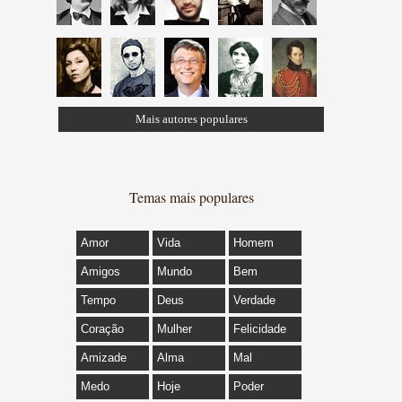
Mais autores populares
Temas mais populares
Amor
Vida
Homem
Amigos
Mundo
Bem
Tempo
Deus
Verdade
Coração
Mulher
Felicidade
Amizade
Alma
Mal
Medo
Hoje
Poder