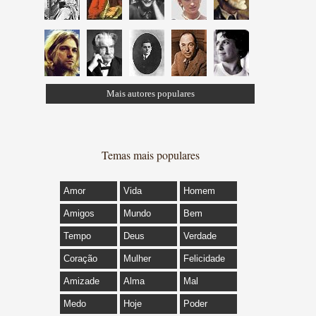
Mais autores populares
Temas mais populares
Amor
Vida
Homem
Amigos
Mundo
Bem
Tempo
Deus
Verdade
Coração
Mulher
Felicidade
Amizade
Alma
Mal
Medo
Hoje
Poder