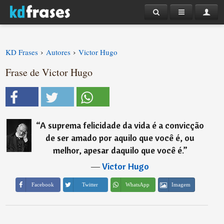
›
›
KD Frases
Autores
Victor Hugo
Frase de Victor Hugo
“
A suprema felicidade da vida é a convicção
de ser amado por aquilo que você é, ou
melhor, apesar daquilo que você é.
”
―
Victor Hugo
Imagem
Facebook
Twitter
WhatsApp