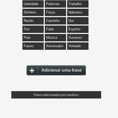
Liberdade
Palavras
Trabalho
Dinheiro
Força
Natureza
Razão
Caminho
Dor
Fim
Falar
Espírito
Pais
Música
Sucesso
Futuro
Aniversário
Vontade
Adicionar uma frase
Frases adicionadas por usuários