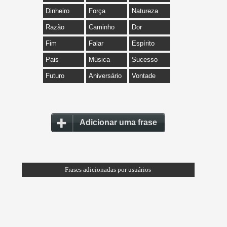
Dinheiro
Força
Natureza
Razão
Caminho
Dor
Fim
Falar
Espírito
Pais
Música
Sucesso
Futuro
Aniversário
Vontade
Adicionar uma frase
Frases adicionadas por usuários