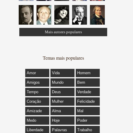
Mais autores populares
Temas mais populares
Amor
Vida
Homem
Amigos
Mundo
Bem
Tempo
Deus
Verdade
Coração
Mulher
Felicidade
Amizade
Alma
Mal
Medo
Hoje
Poder
Liberdade
Palavras
Trabalho