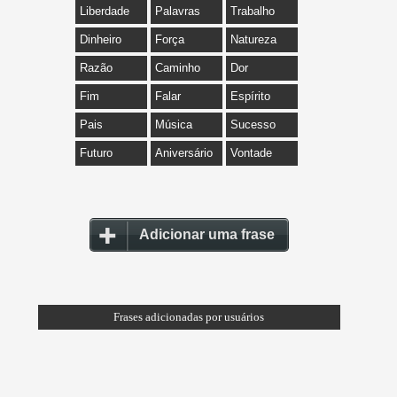
Liberdade
Palavras
Trabalho
Dinheiro
Força
Natureza
Razão
Caminho
Dor
Fim
Falar
Espírito
Pais
Música
Sucesso
Futuro
Aniversário
Vontade
Adicionar uma frase
Frases adicionadas por usuários