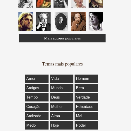
Mais autores populares
Temas mais populares
Amor
Vida
Homem
Amigos
Mundo
Bem
Tempo
Deus
Verdade
Coração
Mulher
Felicidade
Amizade
Alma
Mal
Medo
Hoje
Poder