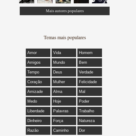
Mais autores populares
Temas mais populares
Amor
Vida
Homem
Amigos
Mundo
Bem
Tempo
Deus
Verdade
Coração
Mulher
Felicidade
Amizade
Alma
Mal
Medo
Hoje
Poder
Liberdade
Palavras
Trabalho
Dinheiro
Força
Natureza
Razão
Caminho
Dor