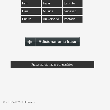
Fim
Falar
Espírito
Pais
Música
Sucesso
Futuro
Aniversário
Vontade
Adicionar uma frase
Frases adicionadas por usuários
© 2012-2026 KD Frases