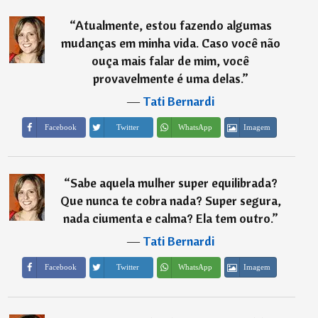
“
Atualmente, estou fazendo algumas
mudanças em minha vida. Caso você não
ouça mais falar de mim, você
provavelmente é uma delas.
”
―
Tati Bernardi
Imagem
Facebook
Twitter
WhatsApp
“
Sabe aquela mulher super equilibrada?
Que nunca te cobra nada? Super segura,
nada ciumenta e calma? Ela tem outro.
”
―
Tati Bernardi
Imagem
Facebook
Twitter
WhatsApp