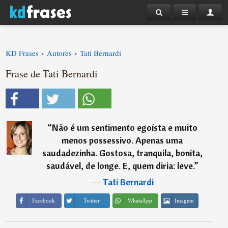
›
›
KD Frases
Autores
Tati Bernardi
Frase de Tati Bernardi
“
Não é um sentimento egoísta e muito
menos possessivo. Apenas uma
saudadezinha. Gostosa, tranquila, bonita,
saudável, de longe. E, quem diria: leve.
”
―
Tati Bernardi
Imagem
Facebook
Twitter
WhatsApp