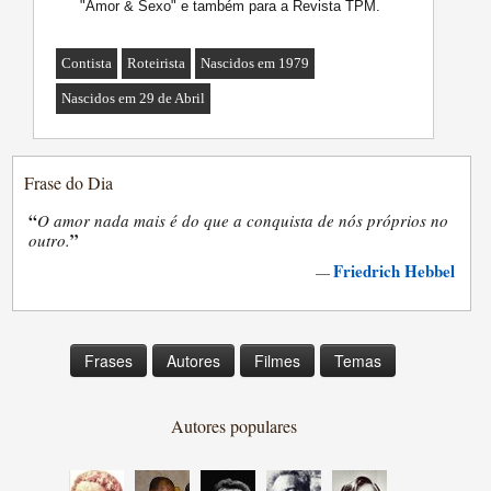
"Amor & Sexo" e também para a Revista TPM.
Contista
Roteirista
Nascidos em 1979
Nascidos em 29 de Abril
Frase do Dia
“
O amor nada mais é do que a conquista de nós próprios no
”
outro.
Friedrich Hebbel
—
Frases
Autores
Filmes
Temas
Autores populares