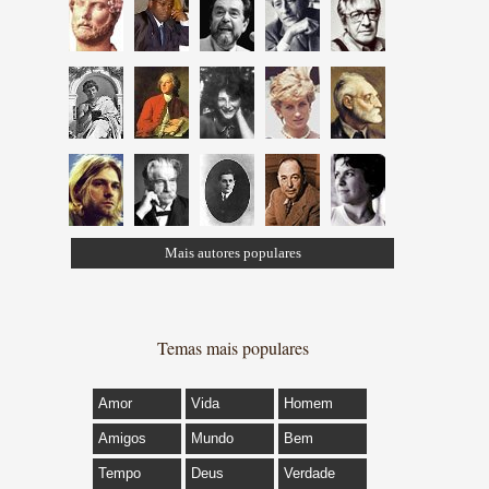
Mais autores populares
Temas mais populares
Amor
Vida
Homem
Amigos
Mundo
Bem
Tempo
Deus
Verdade