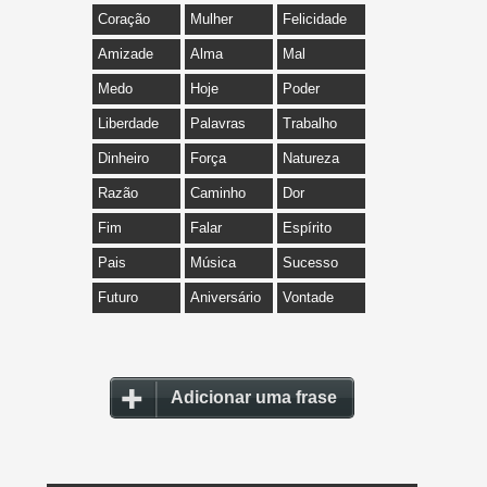
Coração
Mulher
Felicidade
Amizade
Alma
Mal
Medo
Hoje
Poder
Liberdade
Palavras
Trabalho
Dinheiro
Força
Natureza
Razão
Caminho
Dor
Fim
Falar
Espírito
Pais
Música
Sucesso
Futuro
Aniversário
Vontade
Adicionar uma frase