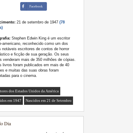
Facebook
cimento:
21 de setembro de 1947
(78
s)
rafia:
Stephen Edwin King é um escritor
te-americano, reconhecido como um dos
 notáveis escritores de contos de horror
ástico e ficção de sua geração. Os seus
os venderam mais de 350 milhões de cópias.
 livros foram publicados em mais de 40
es e muitas das suas obras foram
tadas para o cinema.
itores dos Estados Unidos da América
idos em 1947
Nascidos em 21 de Setembro
do Dia