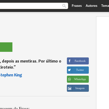
Frases
Autores
Tema
, depois as mentiras. Por último o
Facebook
tiroteio.
”
Twitter
tephen King
WhatsApp
Imagem
magem da Frase: