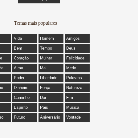
Temas mais populares
Vida
Homem
Amigos
Bem
Tempo
Deus
de
Coração
Mulher
Felicidade
de
Alma
Mal
Medo
Poder
Liberdade
Palavras
ho
Dinheiro
Força
Natureza
Caminho
Dor
Fim
Espírito
Pais
Música
so
Futuro
Aniversário
Vontade