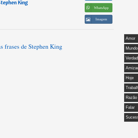
tephen King
WhatsApp
Imagem
Amor
as frases de Stephen King
Mundo
Verda
Amiza
Hoje
Trabal
Razão
Falar
Suces