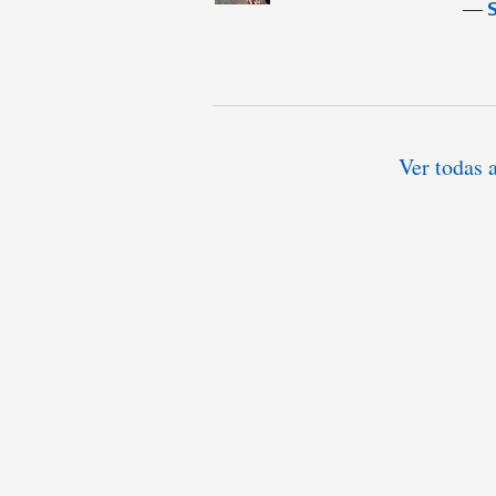
―
S
Ver todas 