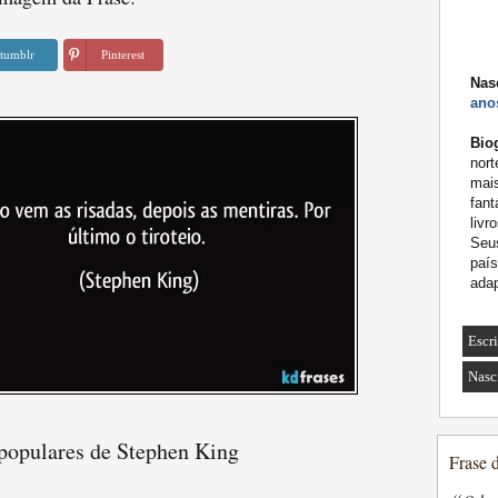
tumblr
Pinterest
Nas
ano
Biog
nor
mais
fant
livr
Seus
país
adap
Escr
Nasc
 populares de Stephen King
Frase 