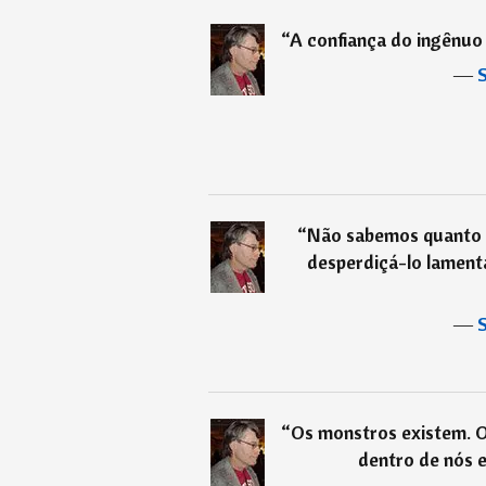
“
A confiança do ingênuo 
―
S
“
Não sabemos quanto 
desperdiçá-lo lamen
―
S
“
Os monstros existem. 
dentro de nós e