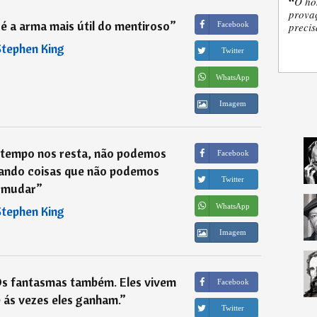
“
O ho
provaç
é a arma mais útil do mentiroso
”
Facebook
precis
tephen King
Twitter
WhatsApp
Imagem
tempo nos resta, não podemos
Facebook
tando coisas que não podemos
Twitter
mudar
”
WhatsApp
tephen King
Imagem
Os fantasmas também. Eles vivem
Facebook
 ás vezes eles ganham.
”
Twitter