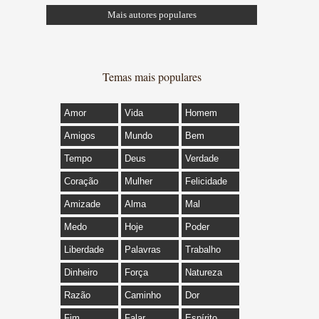
Mais autores populares
Temas mais populares
Amor
Vida
Homem
Amigos
Mundo
Bem
Tempo
Deus
Verdade
Coração
Mulher
Felicidade
Amizade
Alma
Mal
Medo
Hoje
Poder
Liberdade
Palavras
Trabalho
Dinheiro
Força
Natureza
Razão
Caminho
Dor
Fim
Falar
Espírito