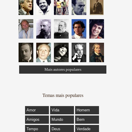
Mais autores populares
Temas mais populares
Amor
Vida
Homem
Amigos
Mundo
Bem
Tempo
Deus
Verdade