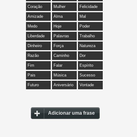
Coração
Mulher
Felicidade
Amizade
Alma
Mal
Medo
Hoje
Poder
Liberdade
Palavras
Trabalho
Dinheiro
Força
Natureza
Razão
Caminho
Dor
Fim
Falar
Espírito
Pais
Música
Sucesso
Futuro
Aniversário
Vontade
Adicionar uma frase