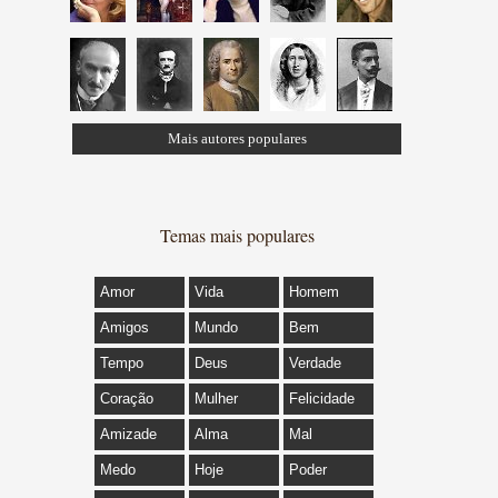
Mais autores populares
Temas mais populares
Amor
Vida
Homem
Amigos
Mundo
Bem
Tempo
Deus
Verdade
Coração
Mulher
Felicidade
Amizade
Alma
Mal
Medo
Hoje
Poder