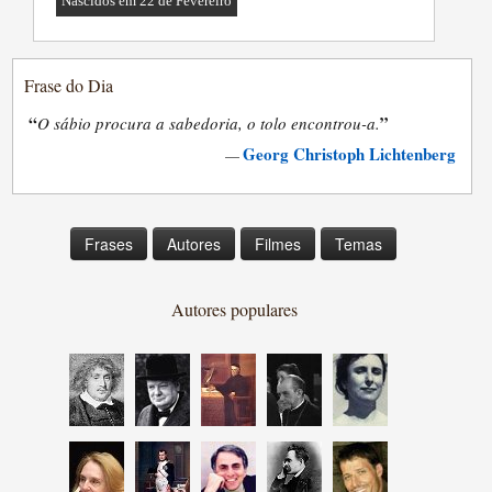
Nascidos em 22 de Fevereiro
Frase do Dia
“
”
O sábio procura a sabedoria, o tolo encontrou-a.
Georg Christoph Lichtenberg
—
Frases
Autores
Filmes
Temas
Autores populares