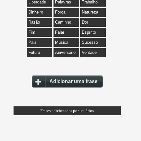
Liberdade
Palavras
Trabalho
Dinheiro
Força
Natureza
Razão
Caminho
Dor
Fim
Falar
Espírito
Pais
Música
Sucesso
Futuro
Aniversário
Vontade
Adicionar uma frase
Frases adicionadas por usuários