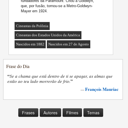
fundadores da Paramount. Criou a Goldwyn,
que, por fusão, tornou-se a Metro-Goldwyn-
Mayer em 1924.
Cineastas da Polônia
Cineastas dos Estados Unidos da América
Nascidos em 1882
Nascidos em 27 de Agosto
Frase do Dia
“
Se a chama que está dentro de ti se apagar, as almas que
”
estão ao teu lado morrerão de frio.
François Mauriac
—
Frases
Autores
Filmes
Temas