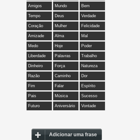
Amigos
Mundo
Bem
Tempo
Deus
Verdade
Coração
Mulher
Felicidade
Amizade
Alma
Mal
Medo
Hoje
Poder
Liberdade
Palavras
Trabalho
Dinheiro
Força
Natureza
Razão
Caminho
Dor
Fim
Falar
Espírito
Pais
Música
Sucesso
Futuro
Aniversário
Vontade
Adicionar uma frase