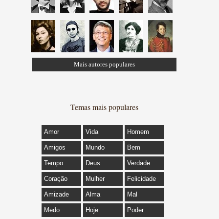
Mais autores populares
Temas mais populares
Amor
Vida
Homem
Amigos
Mundo
Bem
Tempo
Deus
Verdade
Coração
Mulher
Felicidade
Amizade
Alma
Mal
Medo
Hoje
Poder