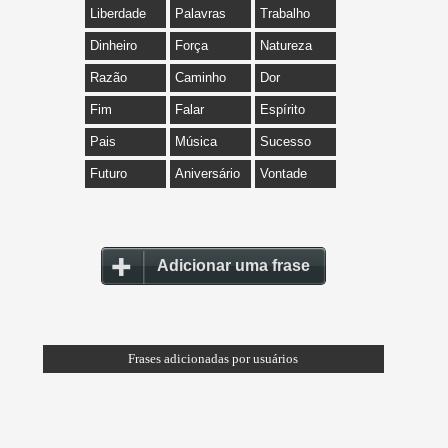
Liberdade
Palavras
Trabalho
Dinheiro
Força
Natureza
Razão
Caminho
Dor
Fim
Falar
Espírito
Pais
Música
Sucesso
Futuro
Aniversário
Vontade
Adicionar uma frase
Frases adicionadas por usuários