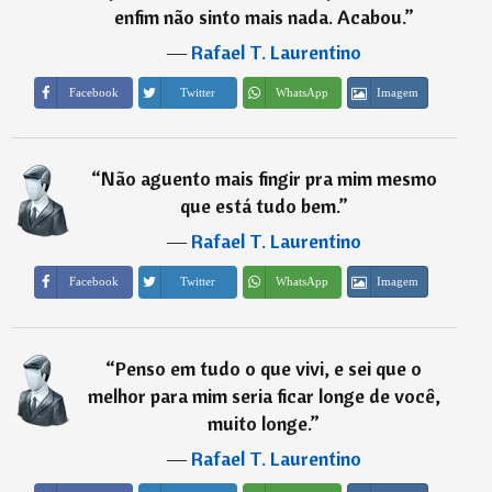
enfim não sinto mais nada. Acabou.
”
―
Rafael T. Laurentino
Imagem
Facebook
Twitter
WhatsApp
“
Não aguento mais fingir pra mim mesmo
que está tudo bem.
”
―
Rafael T. Laurentino
Imagem
Facebook
Twitter
WhatsApp
“
Penso em tudo o que vivi, e sei que o
melhor para mim seria ficar longe de você,
muito longe.
”
―
Rafael T. Laurentino