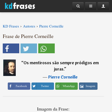
›
›
KD Frases
Autores
Pierre Corneille
Frase de Pierre Corneille
“
Os mentirosos são sempre pródigos em
juras.
”
―
Pierre Corneille
Imagem
Facebook
Twitter
WhatsApp
Imagem da Frase: