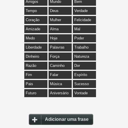
Amigos
Mundo
Bem
Tempo
Deus
Verdade
Coração
Mulher
Felicidade
Amizade
Alma
Mal
Medo
Hoje
Poder
Liberdade
Palavras
Trabalho
Dinheiro
Força
Natureza
Razão
Caminho
Dor
Fim
Falar
Espírito
Pais
Música
Sucesso
Futuro
Aniversário
Vontade
Adicionar uma frase