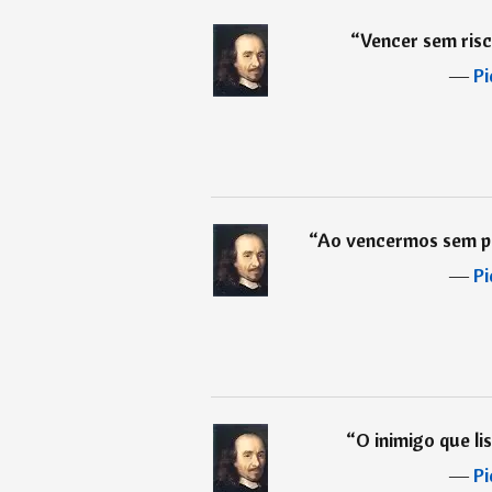
“
Vencer sem risco
―
Pi
“
Ao vencermos sem pe
―
Pi
“
O inimigo que li
―
Pi