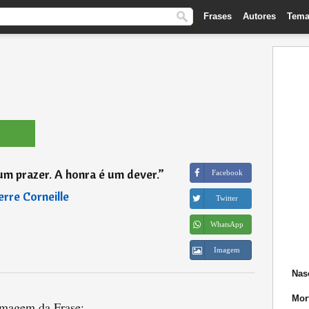
Frases
Autores
Tema
m prazer. A honra é um dever.
”
Facebook
erre Corneille
Twitter
WhatsApp
Imagem
Nas
Mor
magem da Frase: