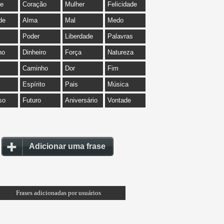
de
Coração
Mulher
Felicidade
de
Alma
Mal
Medo
Poder
Liberdade
Palavras
ho
Dinheiro
Força
Natureza
Caminho
Dor
Fim
Espírito
Pais
Música
so
Futuro
Aniversário
Vontade
Adicionar uma frase
Frases adicionadas por usuários