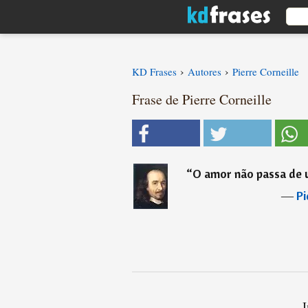
›
›
KD Frases
Autores
Pierre Corneille
Frase de Pierre Corneille
“
O amor não passa de u
―
Pi
I