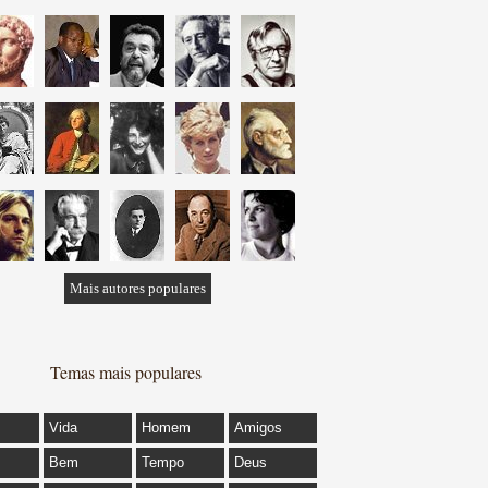
Mais autores populares
Temas mais populares
Vida
Homem
Amigos
Bem
Tempo
Deus