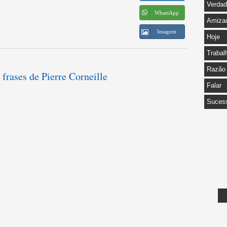
Verda
WhatsApp
Amiza
Imagem
Hoje
Trabal
Razão
 frases de Pierre Corneille
Falar
Suces