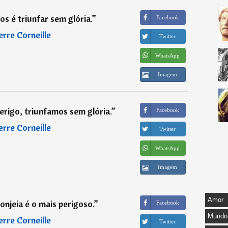
s é triunfar sem glória.
”
Facebook
erre Corneille
Twitter
WhatsApp
Imagem
rigo, triunfamos sem glória.
”
Facebook
erre Corneille
Twitter
WhatsApp
Imagem
Amor
sonjeia é o mais perigoso.
”
Facebook
Mundo
erre Corneille
Twitter