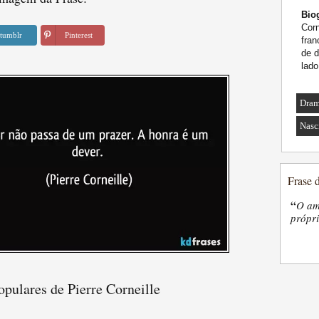
Biog
Corn
tumblr
Pinterest
fran
de d
lado
Dram
Nasc
Frase 
“
O am
própri
opulares de Pierre Corneille