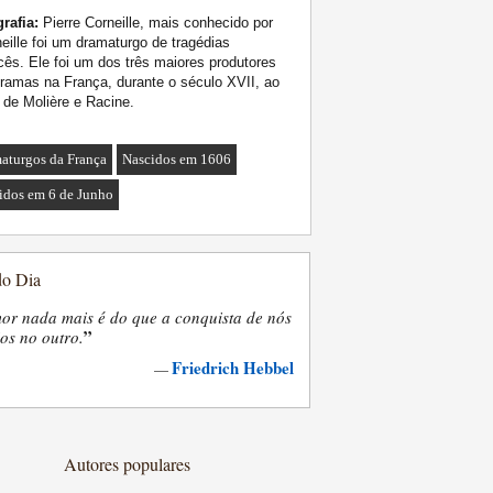
rafia:
Pierre Corneille, mais conhecido por
eille foi um dramaturgo de tragédias
cês. Ele foi um dos três maiores produtores
ramas na França, durante o século XVII, ao
 de Molière e Racine.
aturgos da França
Nascidos em 1606
idos em 6 de Junho
do Dia
or nada mais é do que a conquista de nós
”
os no outro.
Friedrich Hebbel
—
Autores populares