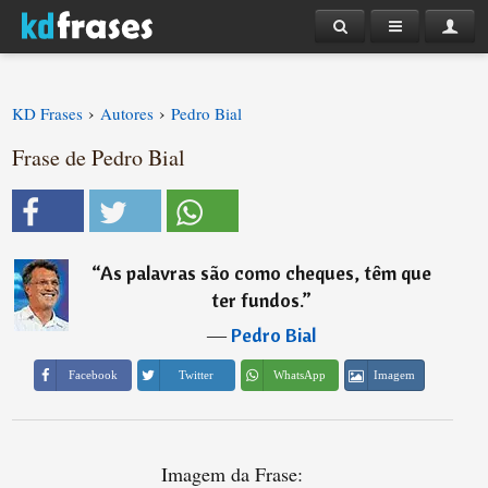
›
›
KD Frases
Autores
Pedro Bial
Frase de Pedro Bial
“
As palavras são como cheques, têm que
ter fundos.
”
―
Pedro Bial
Imagem
Facebook
Twitter
WhatsApp
Imagem da Frase: