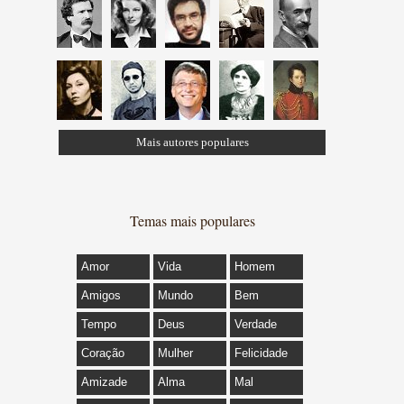
Mais autores populares
Temas mais populares
Amor
Vida
Homem
Amigos
Mundo
Bem
Tempo
Deus
Verdade
Coração
Mulher
Felicidade
Amizade
Alma
Mal