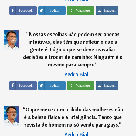
Imagem
Facebook
Twitter
WhatsApp
“
Nossas escolhas não podem ser apenas
intuitivas, elas têm que refletir o que a
gente é. Lógico que se deve reavaliar
decisões e trocar de caminho: Ninguém é o
mesmo para sempre.
”
―
Pedro Bial
Imagem
Facebook
Twitter
WhatsApp
“
O que mexe com a libido das mulheres não
é a beleza física é a inteligência. Tanto que
revista de homem nu só vende para gays.
”
―
Pedro Bial