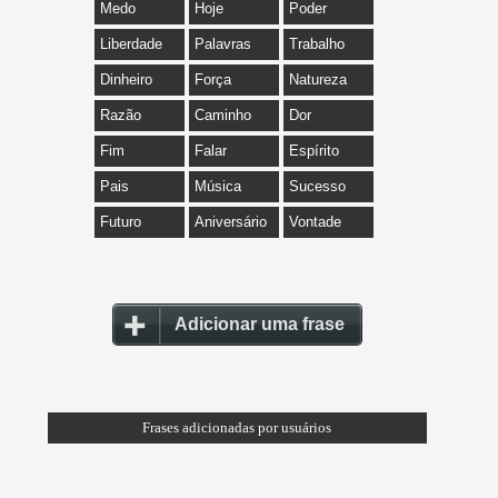
Medo
Hoje
Poder
Liberdade
Palavras
Trabalho
Dinheiro
Força
Natureza
Razão
Caminho
Dor
Fim
Falar
Espírito
Pais
Música
Sucesso
Futuro
Aniversário
Vontade
Adicionar uma frase
Frases adicionadas por usuários