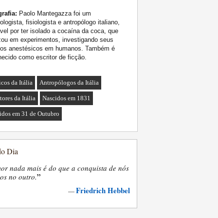
rafia:
Paolo Mantegazza foi um
ologista, fisiologista e antropólogo italiano,
vel por ter isolado a cocaína da coca, que
izou em experimentos, investigando seus
itos anestésicos em humanos. Também é
ecido como escritor de ficção.
cos da Itália
Antropólogos da Itália
tores da Itália
Nascidos em 1831
idos em 31 de Outubro
do Dia
or nada mais é do que a conquista de nós
”
os no outro.
Friedrich Hebbel
—