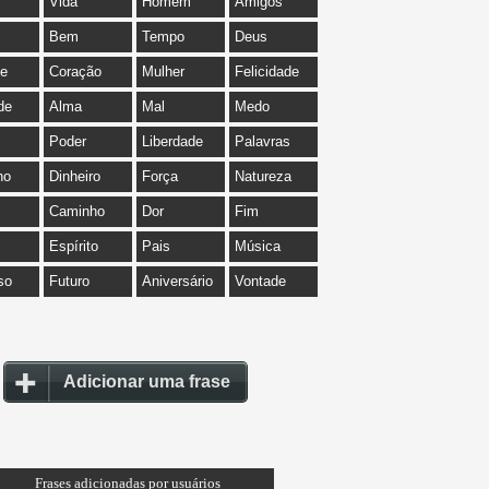
Vida
Homem
Amigos
Bem
Tempo
Deus
de
Coração
Mulher
Felicidade
de
Alma
Mal
Medo
Poder
Liberdade
Palavras
ho
Dinheiro
Força
Natureza
Caminho
Dor
Fim
Espírito
Pais
Música
so
Futuro
Aniversário
Vontade
Adicionar uma frase
Frases adicionadas por usuários