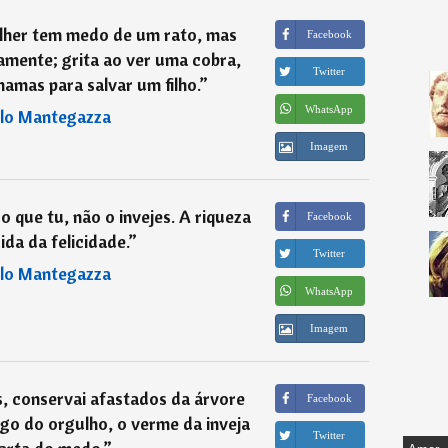
lher tem medo de um rato, mas
Facebook
amente; grita ao ver uma cobra,
Twitter
amas para salvar um filho.
”
WhatsApp
lo Mantegazza
Imagem
o que tu, não o invejes. A riqueza
Facebook
da da felicidade.
”
Twitter
lo Mantegazza
WhatsApp
Imagem
es, conservai afastados da árvore
Facebook
ngo do orgulho, o verme da inveja
Twitter