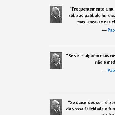
“
Frequentemente a mu
sobe ao patíbulo heroic
mas lança-se nas ch
―
Pao
“
Se vires alguém mais ric
não é medi
―
Pao
“
Se quiserdes ser feliz
da vossa felicidade o fu