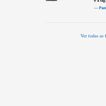
e a la
―
Pao
Ver todas as