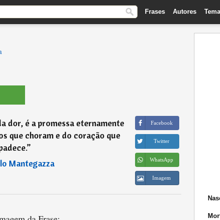
Frases
Autores
Tema
a
da dor, é a promessa eternamente
Facebook
hos que choram e do coração que
Twitter
padece.
”
WhatsApp
lo Mantegazza
Imagem
Nas
Mor
magem da Frase: