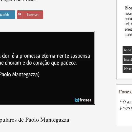
Biog
neur
tumblr
Pinterest
notá
util
efe
conh
Médi
Escri
Nasc
Frase 
“
O am
própri
opulares de Paolo Mantegazza