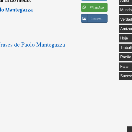
garta do medo.
”
Amor
WhatsApp
lo Mantegazza
Mundo
Imagem
Verda
Amiza
Hoje
 frases de Paolo Mantegazza
Trabal
Razão
Falar
Suces