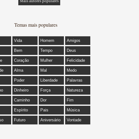
Mais autores populares
Temas mais populares
Vida
Homem
Amigos
Bem
Tempo
Deus
de
Coração
Mulher
Felicidade
de
Alma
Mal
Medo
Poder
Liberdade
Palavras
ho
Dinheiro
Força
Natureza
Caminho
Dor
Fim
Espírito
Pais
Música
so
Futuro
Aniversário
Vontade