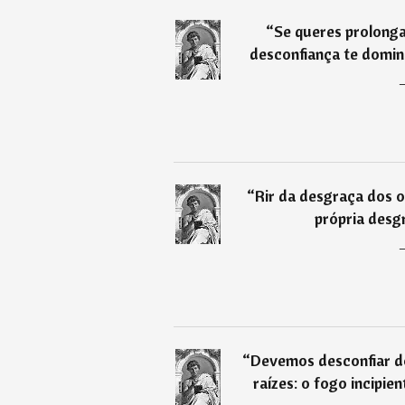
“
Se queres prolonga
desconfiança te domin
“
Rir da desgraça dos o
própria desg
“
Devemos desconfiar do
raízes: o fogo incipi