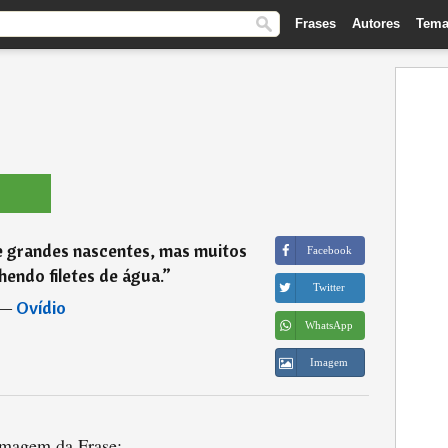
Frases
Autores
Tema
e grandes nascentes, mas muitos
Facebook
endo filetes de água.
”
Twitter
―
Ovídio
WhatsApp
Imagem
magem da Frase: