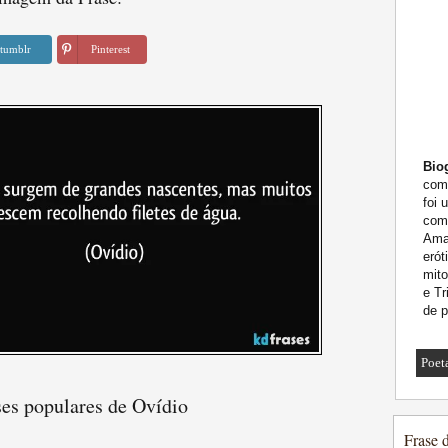
tumblr
Pinterest
Biog
como
foi 
como
Amat
eró
mito
e Tr
de p
Poet
ses populares de Ovídio
Frase 