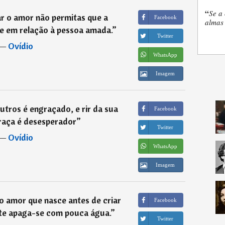
“
Se a 
r o amor não permitas que a
Facebook
almas 
e em relação à pessoa amada.
”
Twitter
―
Ovídio
WhatsApp
Imagem
utros é engraçado, e rir da sua
Facebook
raça é desesperador
”
Twitter
―
Ovídio
WhatsApp
Imagem
 amor que nasce antes de criar
Facebook
ente apaga-se com pouca água.
”
Twitter