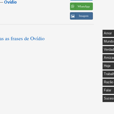
―
Ovídio
WhatsApp
Imagem
Amor
as as frases de Ovídio
Mundo
Verda
Amiza
Hoje
Trabal
Razão
Falar
Suces