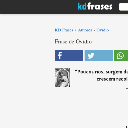
›
›
KD Frases
Autores
Ovídio
Frase de Ovídio
“
Poucos rios, surgem d
crescem recolh
I