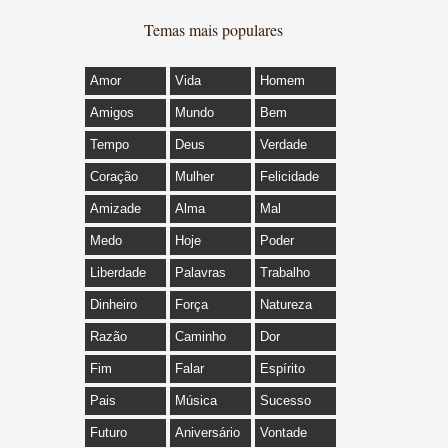
Temas mais populares
Amor
Vida
Homem
Amigos
Mundo
Bem
Tempo
Deus
Verdade
Coração
Mulher
Felicidade
Amizade
Alma
Mal
Medo
Hoje
Poder
Liberdade
Palavras
Trabalho
Dinheiro
Força
Natureza
Razão
Caminho
Dor
Fim
Falar
Espírito
Pais
Música
Sucesso
Futuro
Aniversário
Vontade