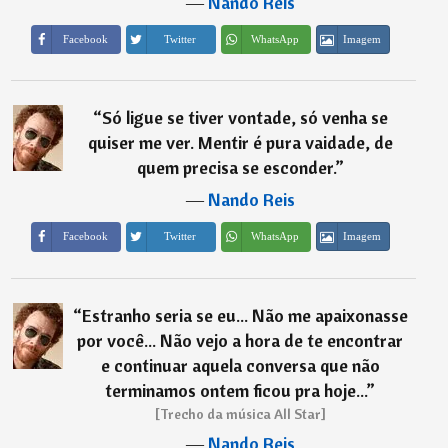
―
Nando Reis
Imagem
Facebook
Twitter
WhatsApp
“
Só ligue se tiver vontade, só venha se
quiser me ver. Mentir é pura vaidade, de
quem precisa se esconder.
”
―
Nando Reis
Imagem
Facebook
Twitter
WhatsApp
“
Estranho seria se eu... Não me apaixonasse
por você... Não vejo a hora de te encontrar
e continuar aquela conversa que não
terminamos ontem ficou pra hoje...
”
[Trecho da música All Star]
―
Nando Reis