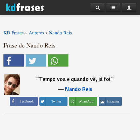
›
›
KD Frases
Autores
Nando Reis
Frase de Nando Reis
“
Tempo voa e quando vê, já foi.
”
―
Nando Reis
Imagem
Facebook
Twitter
WhatsApp