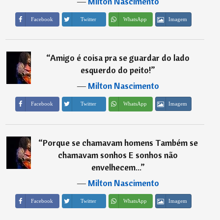
―
Milton Nascimento
Imagem
Facebook
Twitter
WhatsApp
“
Amigo é coisa pra se guardar do lado
esquerdo do peito!
”
―
Milton Nascimento
Imagem
Facebook
Twitter
WhatsApp
“
Porque se chamavam homens Também se
chamavam sonhos E sonhos não
envelhecem...
”
―
Milton Nascimento
Imagem
Facebook
Twitter
WhatsApp