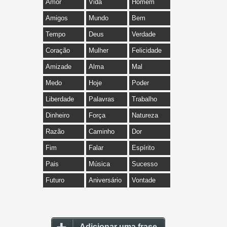
Amor
Vida
Homem
Amigos
Mundo
Bem
Tempo
Deus
Verdade
Coração
Mulher
Felicidade
Amizade
Alma
Mal
Medo
Hoje
Poder
Liberdade
Palavras
Trabalho
Dinheiro
Força
Natureza
Razão
Caminho
Dor
Fim
Falar
Espírito
Pais
Música
Sucesso
Futuro
Aniversário
Vontade
Adicionar uma frase