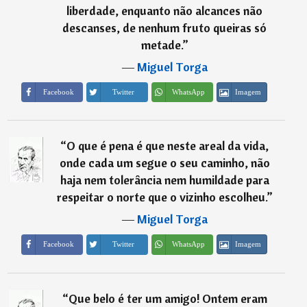
liberdade, enquanto não alcances não
descanses, de nenhum fruto queiras só
metade.
”
―
Miguel Torga
Imagem
Facebook
Twitter
WhatsApp
“
O que é pena é que neste areal da vida,
onde cada um segue o seu caminho, não
haja nem tolerância nem humildade para
respeitar o norte que o vizinho escolheu.
”
―
Miguel Torga
Imagem
Facebook
Twitter
WhatsApp
“
Que belo é ter um amigo! Ontem eram