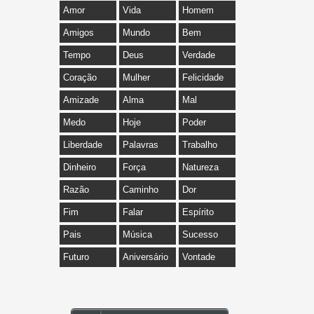
Amor
Vida
Homem
Amigos
Mundo
Bem
Tempo
Deus
Verdade
Coração
Mulher
Felicidade
Amizade
Alma
Mal
Medo
Hoje
Poder
Liberdade
Palavras
Trabalho
Dinheiro
Força
Natureza
Razão
Caminho
Dor
Fim
Falar
Espírito
Pais
Música
Sucesso
Futuro
Aniversário
Vontade