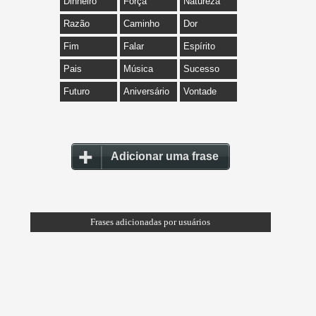
Dinheiro
Força
Natureza
Razão
Caminho
Dor
Fim
Falar
Espírito
Pais
Música
Sucesso
Futuro
Aniversário
Vontade
Adicionar uma frase
Frases adicionadas por usuários