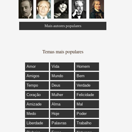
Mais autores populares
Temas mais populares
Amor
Vida
Homem
Amigos
Mundo
Bem
Tempo
Deus
Verdade
Coração
Mulher
Felicidade
Amizade
Alma
Mal
Medo
Hoje
Poder
Liberdade
Palavras
Trabalho