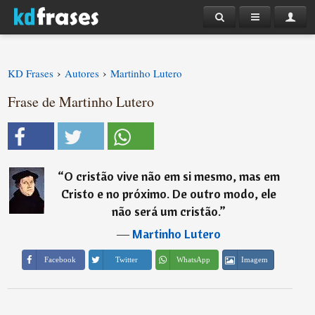
›
›
KD Frases
Autores
Martinho Lutero
Frase de Martinho Lutero
“
O cristão vive não em si mesmo, mas em
Cristo e no próximo. De outro modo, ele
não será um cristão.
”
―
Martinho Lutero
Imagem
Facebook
Twitter
WhatsApp