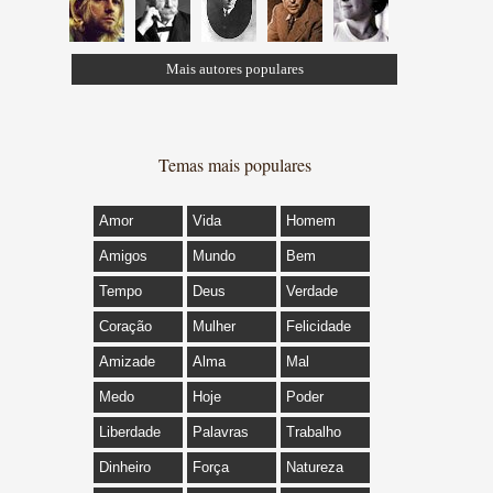
Mais autores populares
Temas mais populares
Amor
Vida
Homem
Amigos
Mundo
Bem
Tempo
Deus
Verdade
Coração
Mulher
Felicidade
Amizade
Alma
Mal
Medo
Hoje
Poder
Liberdade
Palavras
Trabalho
Dinheiro
Força
Natureza