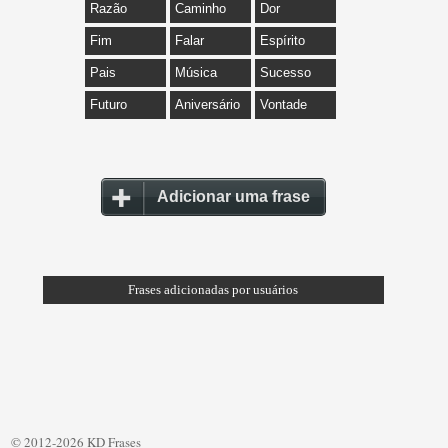
Razão
Caminho
Dor
Fim
Falar
Espírito
Pais
Música
Sucesso
Futuro
Aniversário
Vontade
Adicionar uma frase
Frases adicionadas por usuários
© 2012-2026 KD Frases