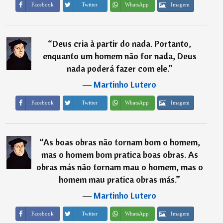
Imagem
Facebook
Twitter
WhatsApp
“
Deus cria à partir do nada. Portanto,
enquanto um homem não for nada, Deus
nada poderá fazer com ele.
”
―
Martinho Lutero
Imagem
Facebook
Twitter
WhatsApp
“
As boas obras não tornam bom o homem,
mas o homem bom pratica boas obras. As
obras más não tornam mau o homem, mas o
homem mau pratica obras más.
”
―
Martinho Lutero
Imagem
Facebook
Twitter
WhatsApp