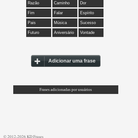
Razão
Caminho
Dor
Fim
Falar
Espírito
Pais
Música
Sucesso
Futuro
Aniversário
Vontade
Adicionar uma frase
Frases adicionadas por usuários
© 2012-2026 KD Frases