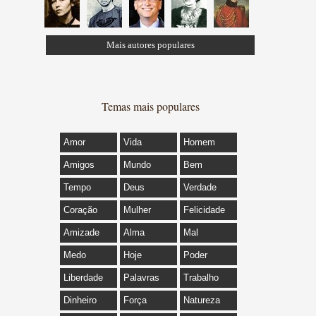
Mais autores populares
Temas mais populares
Amor
Vida
Homem
Amigos
Mundo
Bem
Tempo
Deus
Verdade
Coração
Mulher
Felicidade
Amizade
Alma
Mal
Medo
Hoje
Poder
Liberdade
Palavras
Trabalho
Dinheiro
Força
Natureza