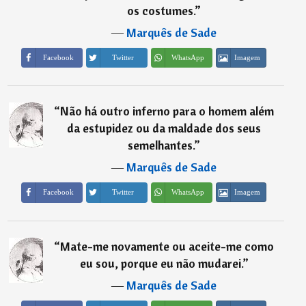
os costumes.
”
―
Marquês de Sade
Imagem
Facebook
Twitter
WhatsApp
“
Não há outro inferno para o homem além
da estupidez ou da maldade dos seus
semelhantes.
”
―
Marquês de Sade
Imagem
Facebook
Twitter
WhatsApp
“
Mate-me novamente ou aceite-me como
eu sou, porque eu não mudarei.
”
―
Marquês de Sade