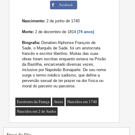
Facebook
Nascimento:
2 de junho de 1740
Morte:
2 de dezembro de 1814
(74 anos)
Biografia:
Donatien Alphonse François de
Sade, o Marquês de Sade, foi um aristocrata
francês e escritor libertino. Muitas das suas
obras foram escritas enquanto estava na Prisão
da Bastilha, encarcerado diversas vezes,
inclusive por Napoleão Bonaparte. De seu nome
surge o termo médico sadismo, que define a
perversão sexual de ter prazer na dor física ou
moral do parceiro ou parceiros.
Escritores da França
Ateus
Nascidos em 1740
Nascidos em 2 de Junho
Frase do Dia