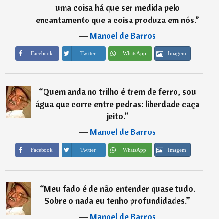
uma coisa há que ser medida pelo
encantamento que a coisa produza em nós.
”
―
Manoel de Barros
Imagem
Facebook
Twitter
WhatsApp
“
Quem anda no trilho é trem de ferro, sou
água que corre entre pedras: liberdade caça
jeito.
”
―
Manoel de Barros
Imagem
Facebook
Twitter
WhatsApp
“
Meu fado é de não entender quase tudo.
Sobre o nada eu tenho profundidades.
”
―
Manoel de Barros