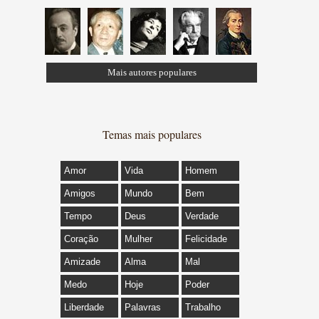
Mais autores populares
Temas mais populares
Amor
Vida
Homem
Amigos
Mundo
Bem
Tempo
Deus
Verdade
Coração
Mulher
Felicidade
Amizade
Alma
Mal
Medo
Hoje
Poder
Liberdade
Palavras
Trabalho