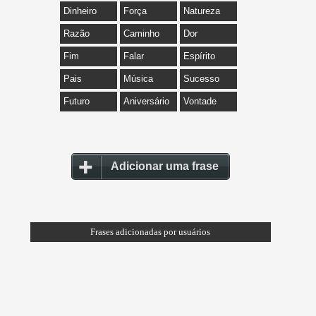
Dinheiro
Força
Natureza
Razão
Caminho
Dor
Fim
Falar
Espírito
Pais
Música
Sucesso
Futuro
Aniversário
Vontade
Adicionar uma frase
Frases adicionadas por usuários