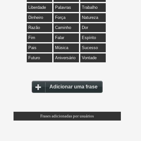
Liberdade
Palavras
Trabalho
Dinheiro
Força
Natureza
Razão
Caminho
Dor
Fim
Falar
Espírito
Pais
Música
Sucesso
Futuro
Aniversário
Vontade
Adicionar uma frase
Frases adicionadas por usuários