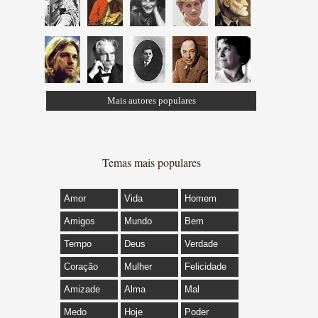
Mais autores populares
Temas mais populares
Amor
Vida
Homem
Amigos
Mundo
Bem
Tempo
Deus
Verdade
Coração
Mulher
Felicidade
Amizade
Alma
Mal
Medo
Hoje
Poder