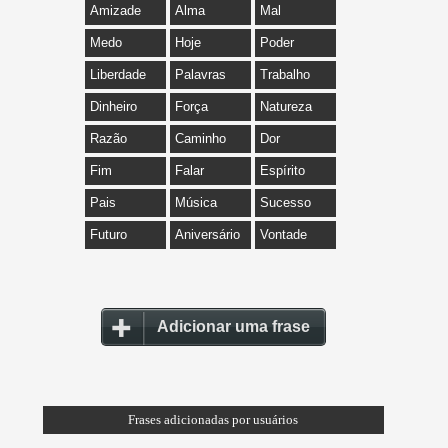
Amizade
Alma
Mal
Medo
Hoje
Poder
Liberdade
Palavras
Trabalho
Dinheiro
Força
Natureza
Razão
Caminho
Dor
Fim
Falar
Espírito
Pais
Música
Sucesso
Futuro
Aniversário
Vontade
Adicionar uma frase
Frases adicionadas por usuários