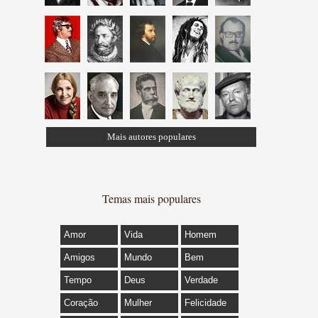
Mais autores populares
Temas mais populares
Amor
Vida
Homem
Amigos
Mundo
Bem
Tempo
Deus
Verdade
Coração
Mulher
Felicidade