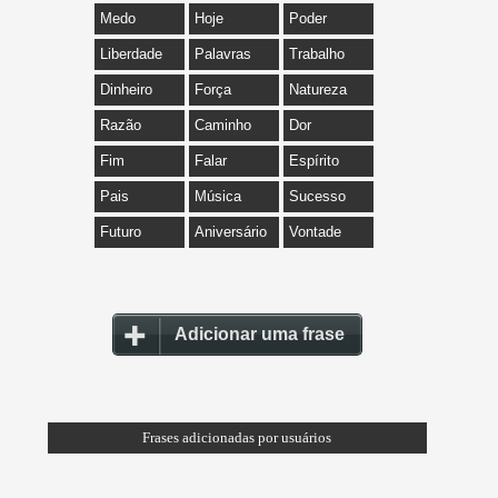
Medo
Hoje
Poder
Liberdade
Palavras
Trabalho
Dinheiro
Força
Natureza
Razão
Caminho
Dor
Fim
Falar
Espírito
Pais
Música
Sucesso
Futuro
Aniversário
Vontade
Adicionar uma frase
Frases adicionadas por usuários