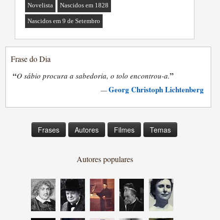
Novelista
Nascidos em 1828
Nascidos em 9 de Setembro
Frase do Dia
“
”
O sábio procura a sabedoria, o tolo encontrou-a.
Georg Christoph Lichtenberg
—
Frases
Autores
Filmes
Temas
Autores populares