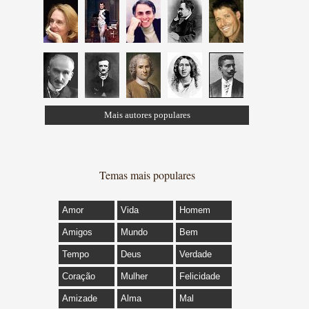
Mais autores populares
Temas mais populares
Amor
Vida
Homem
Amigos
Mundo
Bem
Tempo
Deus
Verdade
Coração
Mulher
Felicidade
Amizade
Alma
Mal