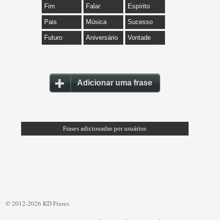
Fim
Falar
Espírito
Pais
Música
Sucesso
Futuro
Aniversário
Vontade
Adicionar uma frase
Frases adicionadas por usuários
© 2012-2026 KD Frases