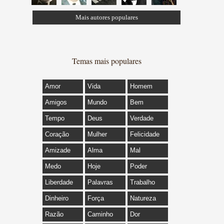
Mais autores populares
Temas mais populares
Amor
Vida
Homem
Amigos
Mundo
Bem
Tempo
Deus
Verdade
Coração
Mulher
Felicidade
Amizade
Alma
Mal
Medo
Hoje
Poder
Liberdade
Palavras
Trabalho
Dinheiro
Força
Natureza
Razão
Caminho
Dor