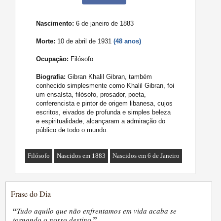
Nascimento:
6 de janeiro de 1883
Morte:
10 de abril de 1931
(48 anos)
Ocupação:
Filósofo
Biografia:
Gibran Khalil Gibran, também
conhecido simplesmente como Khalil Gibran, foi
um ensaísta, filósofo, prosador, poeta,
conferencista e pintor de origem libanesa, cujos
escritos, eivados de profunda e simples beleza
e espiritualidade, alcançaram a admiração do
público de todo o mundo.
Filósofo
Nascidos em 1883
Nascidos em 6 de Janeiro
Frase do Dia
“
Tudo aquilo que não enfrentamos em vida acaba se
”
tornando o nosso destino.