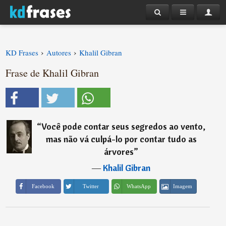
›
›
KD Frases
Autores
Khalil Gibran
Frase de Khalil Gibran
“
Você pode contar seus segredos ao vento,
mas não vá culpá-lo por contar tudo as
árvores
”
―
Khalil Gibran
Imagem
Facebook
Twitter
WhatsApp