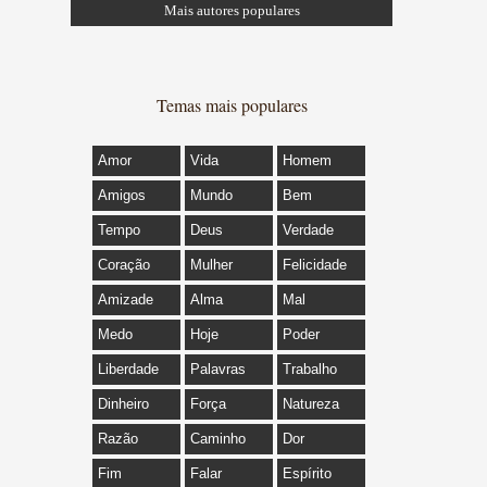
Mais autores populares
Temas mais populares
Amor
Vida
Homem
Amigos
Mundo
Bem
Tempo
Deus
Verdade
Coração
Mulher
Felicidade
Amizade
Alma
Mal
Medo
Hoje
Poder
Liberdade
Palavras
Trabalho
Dinheiro
Força
Natureza
Razão
Caminho
Dor
Fim
Falar
Espírito