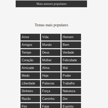
Mais autores populares
Temas mais populares
Amor
Vida
Homem
Amigos
Mundo
Bem
Tempo
Deus
Verdade
Coração
Mulher
Felicidade
Amizade
Alma
Mal
Medo
Hoje
Poder
Liberdade
Palavras
Trabalho
Dinheiro
Força
Natureza
Razão
Caminho
Dor
Fim
Falar
Espírito