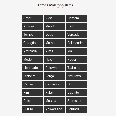
Temas mais populares
Amor
Vida
Homem
Amigos
Mundo
Bem
Tempo
Deus
Verdade
Coração
Mulher
Felicidade
Amizade
Alma
Mal
Medo
Hoje
Poder
Liberdade
Palavras
Trabalho
Dinheiro
Força
Natureza
Razão
Caminho
Dor
Fim
Falar
Espírito
Pais
Música
Sucesso
Futuro
Aniversário
Vontade