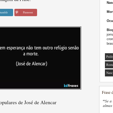
Nas
Mor
tumblr
Pinterest
Ocu
Biog
jorn
cron
bras
Polít
Roma
Nasc
Frase 
“
Se a 
opulares de José de Alencar
almas 