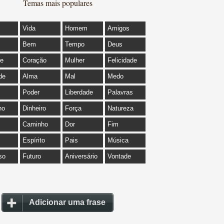
Temas mais populares
Vida
Homem
Amigos
Bem
Tempo
Deus
de
Coração
Mulher
Felicidade
de
Alma
Mal
Medo
Poder
Liberdade
Palavras
ho
Dinheiro
Força
Natureza
Caminho
Dor
Fim
Espírito
Pais
Música
so
Futuro
Aniversário
Vontade
Adicionar uma frase