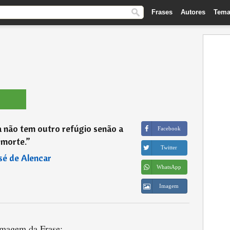
Frases
Autores
Tema
 não tem outro refúgio senão a
Facebook
morte.
”
Twitter
sé de Alencar
WhatsApp
Imagem
magem da Frase: