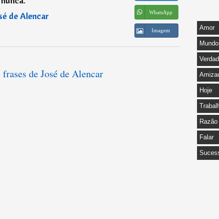
nunca.
”
WhatsApp
sé de Alencar
Amor
Imagem
Mundo
Verda
 frases de José de Alencar
Amiza
Hoje
Trabal
Razão
Falar
Suces