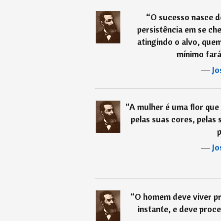
“
O sucesso nasce d
persistência em se ch
atingindo o alvo, que
mínimo fará
―
Jo
“
A mulher é uma flor que
pelas suas cores, pelas 
―
Jo
“
O homem deve viver pr
instante, e deve proc