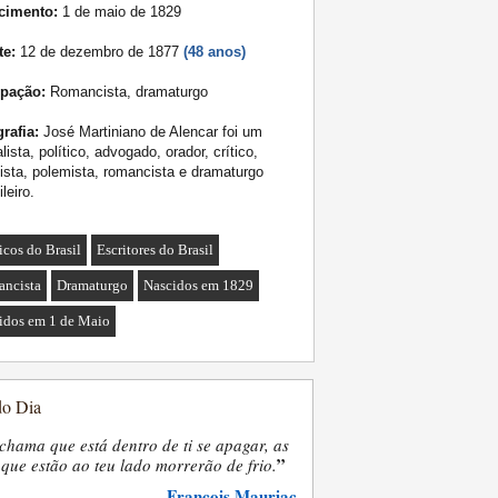
cimento:
1 de maio de 1829
te:
12 de dezembro de 1877
(48 anos)
pação:
Romancista, dramaturgo
rafia:
José Martiniano de Alencar foi um
alista, político, advogado, orador, crítico,
ista, polemista, romancista e dramaturgo
ileiro.
icos do Brasil
Escritores do Brasil
ncista
Dramaturgo
Nascidos em 1829
idos em 1 de Maio
do Dia
chama que está dentro de ti se apagar, as
”
que estão ao teu lado morrerão de frio.
François Mauriac
—