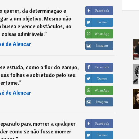
o querer, da determinação e
Facebook
egar a um objetivo. Mesmo não
Twitter
m busca e vence obstáculos, no
 coisas admiráveis.
”
WhatsApp
sé de Alencar
Imagem
 se estuda, como a flor do campo,
Facebook
suas folhas e sobretudo pelo seu
Twitter
perfume.
”
WhatsApp
sé de Alencar
Imagem
eparado para morrer a qualquer
Facebook
eder como se não fosse morrer
Twitter