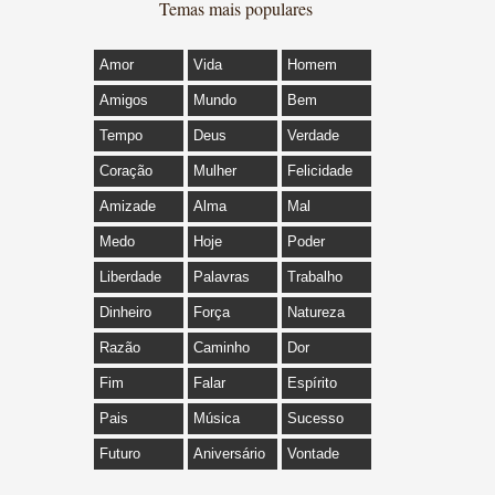
Temas mais populares
Amor
Vida
Homem
Amigos
Mundo
Bem
Tempo
Deus
Verdade
Coração
Mulher
Felicidade
Amizade
Alma
Mal
Medo
Hoje
Poder
Liberdade
Palavras
Trabalho
Dinheiro
Força
Natureza
Razão
Caminho
Dor
Fim
Falar
Espírito
Pais
Música
Sucesso
Futuro
Aniversário
Vontade