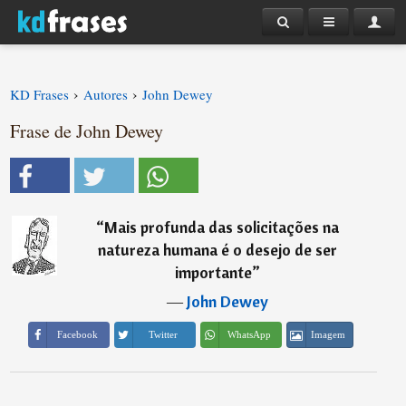
›
›
KD Frases
Autores
John Dewey
Frase de John Dewey
“
Mais profunda das solicitações na
natureza humana é o desejo de ser
importante
”
―
John Dewey
Imagem
Facebook
Twitter
WhatsApp