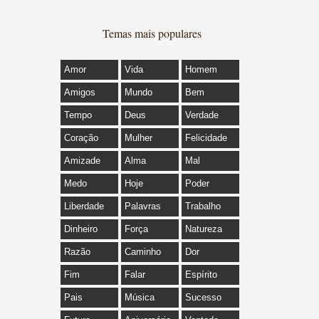
Temas mais populares
Amor
Vida
Homem
Amigos
Mundo
Bem
Tempo
Deus
Verdade
Coração
Mulher
Felicidade
Amizade
Alma
Mal
Medo
Hoje
Poder
Liberdade
Palavras
Trabalho
Dinheiro
Força
Natureza
Razão
Caminho
Dor
Fim
Falar
Espírito
Pais
Música
Sucesso