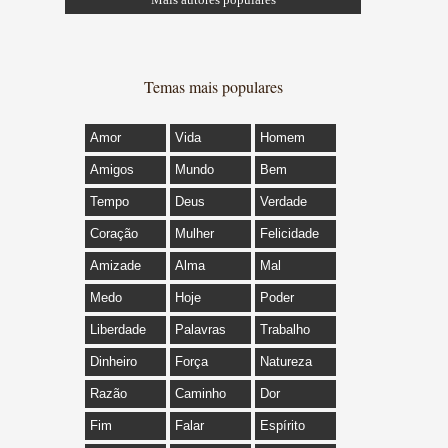
Temas mais populares
Amor
Vida
Homem
Amigos
Mundo
Bem
Tempo
Deus
Verdade
Coração
Mulher
Felicidade
Amizade
Alma
Mal
Medo
Hoje
Poder
Liberdade
Palavras
Trabalho
Dinheiro
Força
Natureza
Razão
Caminho
Dor
Fim
Falar
Espírito