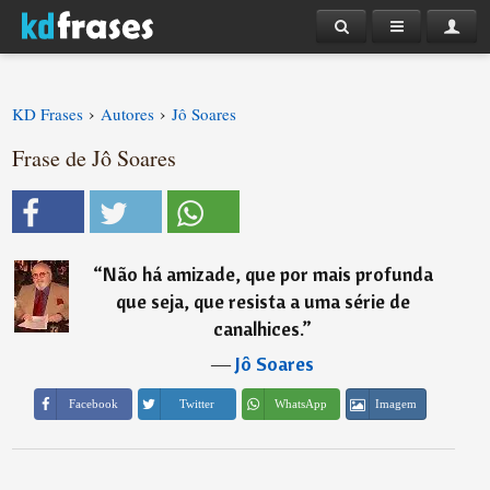
›
›
KD Frases
Autores
Jô Soares
Frase de Jô Soares
“
Não há amizade, que por mais profunda
que seja, que resista a uma série de
canalhices.
”
―
Jô Soares
Imagem
Facebook
Twitter
WhatsApp