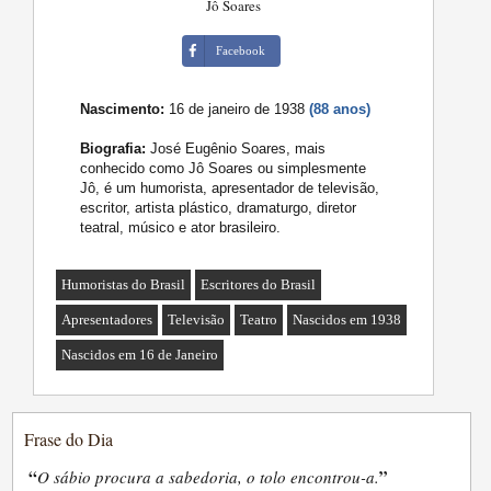
Jô Soares
Facebook
Nascimento:
16 de janeiro de 1938
(88 anos)
Biografia:
José Eugênio Soares, mais
conhecido como Jô Soares ou simplesmente
Jô, é um humorista, apresentador de televisão,
escritor, artista plástico, dramaturgo, diretor
teatral, músico e ator brasileiro.
Humoristas do Brasil
Escritores do Brasil
Apresentadores
Televisão
Teatro
Nascidos em 1938
Nascidos em 16 de Janeiro
Frase do Dia
“
”
O sábio procura a sabedoria, o tolo encontrou-a.