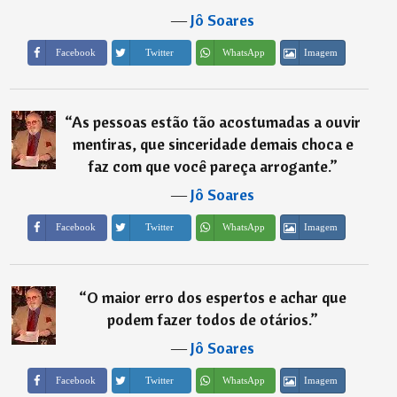
―
Jô Soares
Imagem
Facebook
Twitter
WhatsApp
“
As pessoas estão tão acostumadas a ouvir
mentiras, que sinceridade demais choca e
faz com que você pareça arrogante.
”
―
Jô Soares
Imagem
Facebook
Twitter
WhatsApp
“
O maior erro dos espertos e achar que
podem fazer todos de otários.
”
―
Jô Soares
Imagem
Facebook
Twitter
WhatsApp