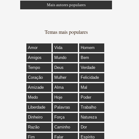
Mais autores populares
Temas mais populares
Amor
Vida
Homem
Amigos
Mundo
Bem
Tempo
Deus
Verdade
Coração
Mulher
Felicidade
Amizade
Alma
Mal
Medo
Hoje
Poder
Liberdade
Palavras
Trabalho
Dinheiro
Força
Natureza
Razão
Caminho
Dor
Fim
Falar
Espírito