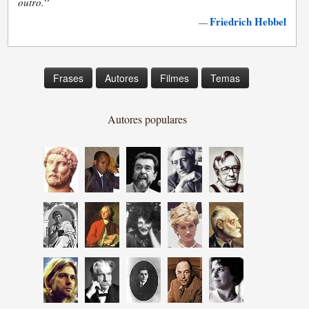
”
outro.
Friedrich Hebbel
—
Frases
Autores
Filmes
Temas
Autores populares