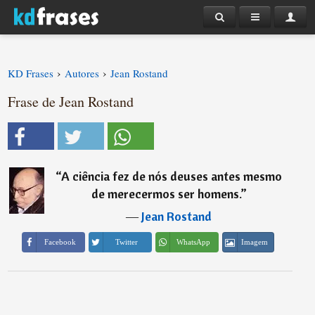
›
›
KD Frases
Autores
Jean Rostand
Frase de Jean Rostand
“
A ciência fez de nós deuses antes mesmo
de merecermos ser homens.
”
―
Jean Rostand
Imagem
Facebook
Twitter
WhatsApp