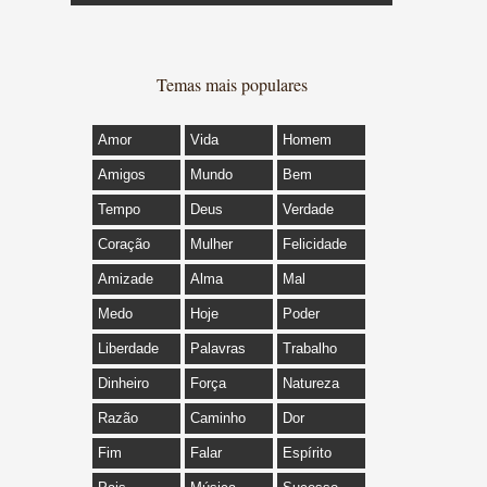
Temas mais populares
Amor
Vida
Homem
Amigos
Mundo
Bem
Tempo
Deus
Verdade
Coração
Mulher
Felicidade
Amizade
Alma
Mal
Medo
Hoje
Poder
Liberdade
Palavras
Trabalho
Dinheiro
Força
Natureza
Razão
Caminho
Dor
Fim
Falar
Espírito