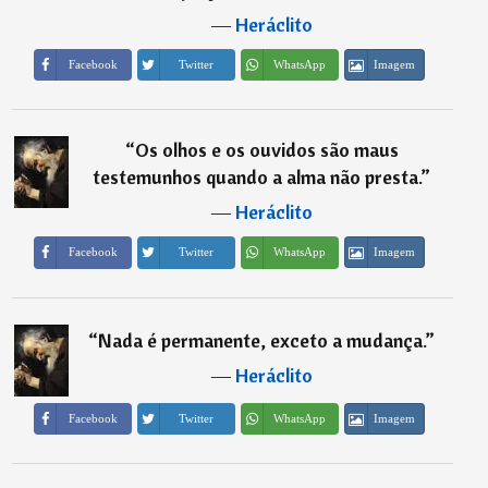
―
Heráclito
Imagem
Facebook
Twitter
WhatsApp
“
Os olhos e os ouvidos são maus
testemunhos quando a alma não presta.
”
―
Heráclito
Imagem
Facebook
Twitter
WhatsApp
“
Nada é permanente, exceto a mudança.
”
―
Heráclito
Imagem
Facebook
Twitter
WhatsApp