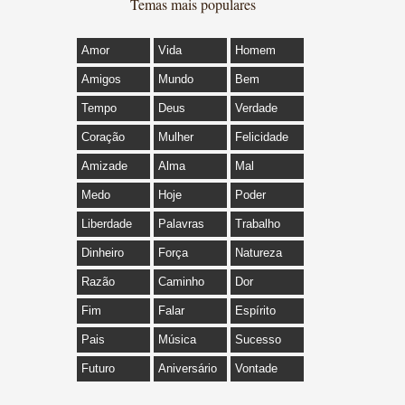
Temas mais populares
Amor
Vida
Homem
Amigos
Mundo
Bem
Tempo
Deus
Verdade
Coração
Mulher
Felicidade
Amizade
Alma
Mal
Medo
Hoje
Poder
Liberdade
Palavras
Trabalho
Dinheiro
Força
Natureza
Razão
Caminho
Dor
Fim
Falar
Espírito
Pais
Música
Sucesso
Futuro
Aniversário
Vontade