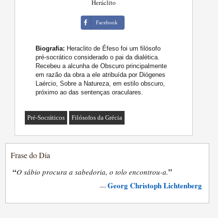
Heráclito
Facebook
Biografia:
Heraclito de Éfeso foi um filósofo
pré-socrático considerado o pai da dialética.
Recebeu a alcunha de Obscuro principalmente
em razão da obra a ele atribuída por Diógenes
Laércio, Sobre a Natureza, em estilo obscuro,
próximo ao das sentenças oraculares.
Pré-Socráticos
Filósofos da Grécia
Frase do Dia
“
”
O sábio procura a sabedoria, o tolo encontrou-a.
Georg Christoph Lichtenberg
—